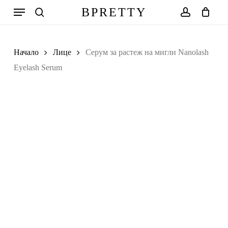
Skip
Меню
BPRETTY
to
search
account
Количка
Close
Cart
main
Search
content
Начало
Лице
Серум за растеж на мигли Nanolash
Eyelash Serum