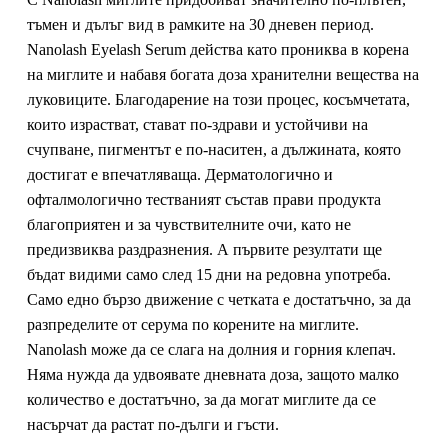
тъмен и дълъг вид в рамките на 30 дневен период.
Nanolash Eyelash Serum действа като прониква в корена
на миглите и набавя богата доза хранителни вещества на
луковиците. Благодарение на този процес, косъмчетата,
които израстват, стават по-здрави и устойчиви на
счупване, пигментът е по-наситен, а дължината, която
достигат е впечатляваща. Дерматологично и
офталмологично тестваният състав прави продукта
благоприятен и за чувствителните очи, като не
предизвиква раздразнения. А първите резултати ще
бъдат видими само след 15 дни на редовна употреба.
Само едно бързо движение с четката е достатъчно, за да
разпределите от серума по корените на миглите.
Nanolash може да се слага на долния и горния клепач.
Няма нужда да удвоявате дневната доза, защото малко
количество е достатъчно, за да могат миглите да се
насърчат да растат по-дълги и гъсти.