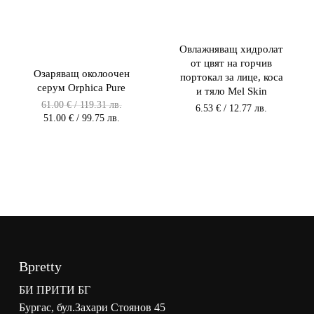
Овлажняващ хидролат
от цвят на горчив
Озаряващ околоочен
портокал за лице, коса
серум Orphica Pure
и тяло Mel Skin
Original
61.00
€
/ 119.31 лв.
6.53
€
/ 12.77 лв.
price
Текущата
51.00
€
/ 99.75 лв.
was:
цена
61.00 €
е:
/
51.00 €
119.31 лв.
/
/
99.75 лв.
119.31
/
лв..
99.75
лв..
Bpretty
БИ ПРИТИ БГ
Бургас, бул.Захари Стоянов 45