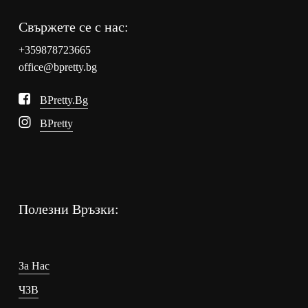
Свържете се с нас:
+359878723665
office@bpretty.bg
BPretty.bg
BPretty
Полезни Връзки:
За Нас
ЧЗВ