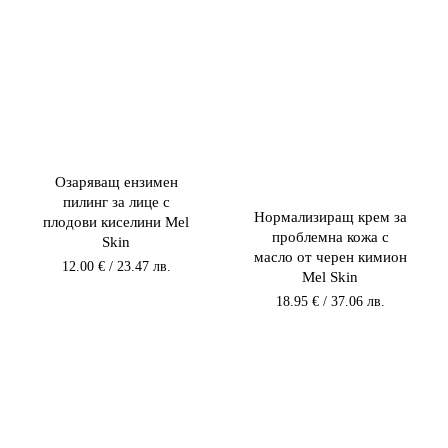
лв..
31.20
25.33
/
лв..
лв..
19.46
лв..
Озаряващ ензимен
пилинг за лице с
Нормализиращ крем за
плодови киселини Mel
проблемна кожа с
Skin
масло от черен кимион
12.00
€
/ 23.47 лв.
Mel Skin
18.95
€
/ 37.06 лв.