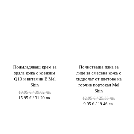
Подмладяващ крем за
Почистваща пяна за
зряла кожа с коензим
лице за смесена кожа с
Q10 и витамин E Mel
хидролат от цветове на
Skin
горчив портокал Mel
Skin
Original
19.95
€
/ 39.02 лв.
price
Текущата
15.95
€
/ 31.20 лв.
Original
12.95
€
/ 25.33 лв.
was:
цена
price
Текущата
9.95
€
/ 19.46 лв.
19.95 €
е:
was:
цена
/
15.95 €
12.95 €
е:
39.02 лв.
/
/
9.95 €
/
31.20 лв.
25.33 лв.
/
39.02
/
/
19.46 лв.