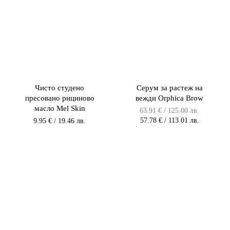
Чисто студено
Серум за растеж на
пресовано рициново
вежди Orphica Brow
масло Mel Skin
Original
63.91
€
/ 125.00 лв.
price
Текущата
57.78
€
/ 113.01 лв.
9.95
€
/ 19.46 лв.
was:
цена
63.91 €
е:
/
57.78 €
125.00 лв
/
/
113.01 лв.
125.00
/
лв..
113.00
лв..