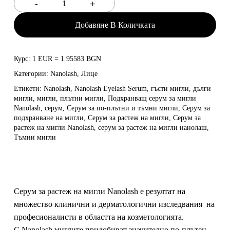
Добавяне В Количката
Курс: 1 EUR = 1.95583 BGN
Категории:
Nanolash
,
Лице
Етикети:
Nanolash
,
Nanolash Eyelash Serum
,
гъсти мигли
,
дълги
мигли
,
мигли
,
плътни мигли
,
Подхранващ серум за мигли
Nanolash
,
серум
,
Серум за по-плътни и тъмни мигли
,
Серум за
подхранване на мигли
,
Серум за растеж на мигли
,
Серум за
растеж на мигли Nanolash
,
серум за растеж на мигли нанолаш​
,
Тъмни мигли
Серум за растеж на мигли Nanolash е резултат на
множество клинични и дерматологични изследвания на
професионалисти в областта на козметологията.
С Nanolash миглите придобиват значително по-плътен,