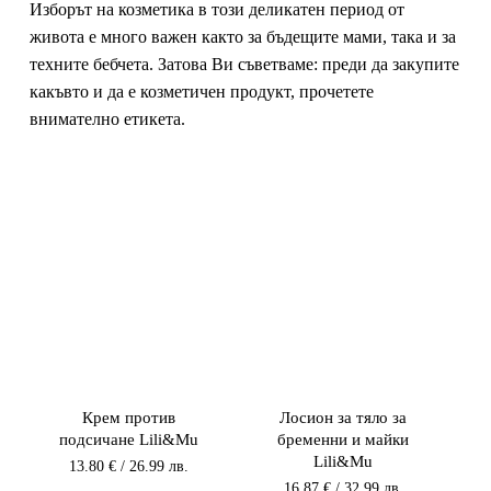
Изборът на козметика в този деликатен период от
живота е много важен както за бъдещите мами, така и за
техните бебчета. Затова Ви съветваме: преди да закупите
какъвто и да е козметичен продукт, прочетете
внимателно етикета.
Крем против
Лосион за тяло за
подсичане Lili&Mu
бременни и майки
Lili&Mu
13.80
€
/ 26.99 лв.
16.87
€
/ 32.99 лв.