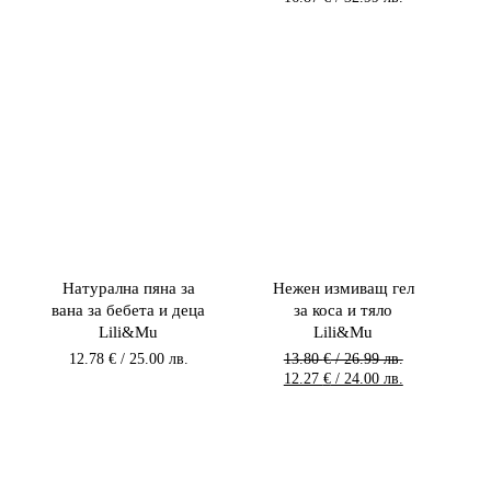
Натурална пяна за
Нежен измиващ гел
вана за бебета и деца
за коса и тяло
Lili&Mu
Lili&Mu
12.78
€
/ 25.00 лв.
13.80
€
/ 26.99 лв.
Original
Текущата
12.27
€
/ 24.00 лв.
price
цена
was:
е:
13.80 €
12.27 €
/
/
26.99 лв..
24.00 лв..