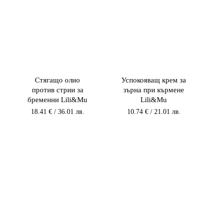
Стягащо олио
Успокояващ крем за
против стрии за
зърна при кърмене
бременни Lili&Mu
Lili&Mu
18.41
€
/ 36.01 лв.
10.74
€
/ 21.01 лв.