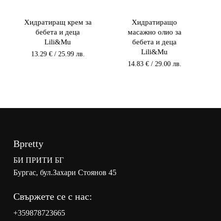
Хидратиращ крем за
Хидратиращо
бебета и деца
масажно олио за
Lili&Mu
бебета и деца
Lili&Mu
13.29
€
/ 25.99 лв.
14.83
€
/ 29.00 лв.
Bpretty
БИ ПРИТИ БГ
Бургас, бул.Захари Стоянов 45
Свържете се с нас:
+359878723665