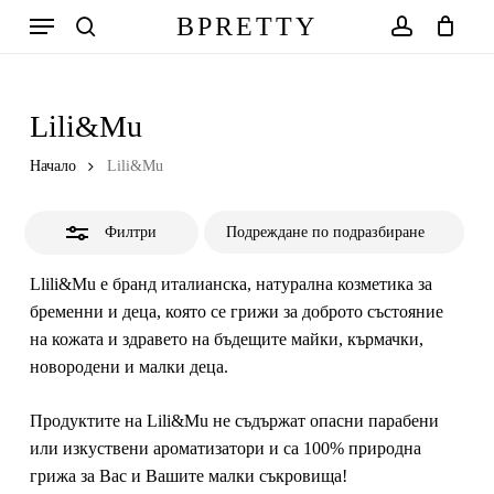
Skip
Меню
BPRETTY
to
Close
search
account
Количка
Close
Cart
main
Filters
Search
content
Lili&Mu
Начало
Lili&Mu
Филтри
Llili&Mu
e бранд италианска, натурална козметика за
бременни и деца, която се грижи за доброто състояние
на кожата и здравето на бъдещите
майки, кърмачки,
новородени и малки деца.
Продуктите на Lili&Mu не съдържат опасни парабени
или изкуствени ароматизатори и са 100% природна
грижа за Вас и Вашите малки съкровища!