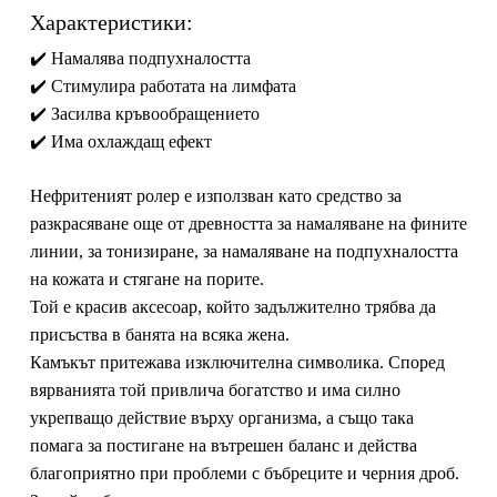
Характеристики:
✔️ Намалява подпухналостта
✔️ Стимулира работата на лимфата
✔️ Засилва кръвообращението
✔️ Има охлаждащ ефект
Нефритеният ролер е използван като средство за
разкрасяване още от древността за намаляване на фините
линии, за тонизиране, за намаляване на подпухналостта
на кожата и стягане на порите.
Той е красив аксесоар, който задължително трябва да
присъства в банята на всяка жена.
Камъкът притежава изключителна символика. Според
вярванията той привлича богатство и има силно
укрепващо действие върху организма, а също така
помага за постигане на вътрешен баланс и действа
благоприятно при проблеми с бъбреците и черния дроб.