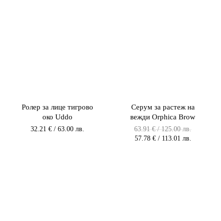
Ролер за лице тигрово
Серум за растеж на
око Uddo
вежди Orphica Brow
Original
32.21
€
/ 63.00 лв.
63.91
€
/ 125.00 лв.
price
Текущата
57.78
€
/ 113.01 лв.
was:
цена
63.91 €
е:
/
57.78 €
125.00 лв
/
/
113.01 лв.
125.00
/
лв..
113.00
лв..