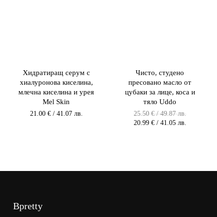
Хидратиращ серум с
Чисто, студено
хиалуронова киселина,
пресовано масло от
млечна киселина и урея
цубаки за лице, коса и
Mel Skin
тяло Uddo
Original
21.00
€
/ 41.07 лв.
25.50
€
/ 49.87 лв.
price
Текущата
20.99
€
/ 41.05 лв.
was:
цена
25.50 €
е:
/
20.99 €
49.87 лв.
/
/
41.05 лв.
49.87
/
лв..
41.05
лв..
Bpretty