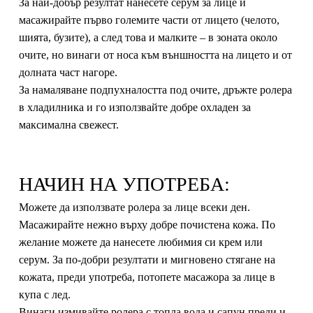
За най-добър резултат нанесете серум за лице и
масажирайте първо големите части от лицето (челото,
шията, бузите), а след това и малките – в зоната около
очите, но винаги от носа към външността на лицето и от
долната част нагоре.
За намаляване подпухналостта под очите, дръжте ролера
в хладилника и го използвайте добре охладен за
максимална свежест.
НАЧИН НА УПОТРЕБА:
Можете да използвате ролера за лице всеки ден.
Масажирайте нежно върху добре почистена кожа. По
желание можете да нанесете любимия си крем или
серум. За по-добри резултати и мигновено стягане на
кожата, преди употреба, потопете масажора за лице в
купа с лед.
Винаги измивайте ролера с топла вода и сапун преди и