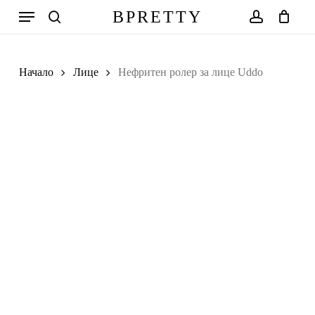
Skip
Меню
BPRETTY
to
search
account
Количка
Close
Cart
main
Search
content
Начало
Лице
Нефритен ролер за лице Uddo