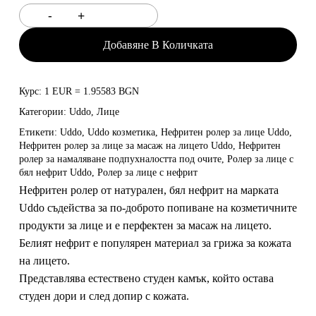
Добавяне В Количката
Курс: 1 EUR = 1.95583 BGN
Категории:
Uddo
,
Лице
Етикети:
Uddo
,
Uddo козметика
,
Нефритен ролер за лице Uddo
,
Нефритен ролер за лице за масаж на лицето Uddo
,
Нефритен
ролер за намаляване подпухналостта под очите
,
Ролер за лице с
бял нефрит Uddo
,
Ролер за лице с нефрит
Нефритен ролер от натурален,
бял нефрит
на марката
Uddo съдейства за по-доброто попиване на козметичните
продукти за лице и е перфектен за масаж на лицето.
Белият нефрит е популярен материал за грижа за кожата
на лицето.
Представлява естествено студен камък, който остава
студен дори и след допир с кожата.