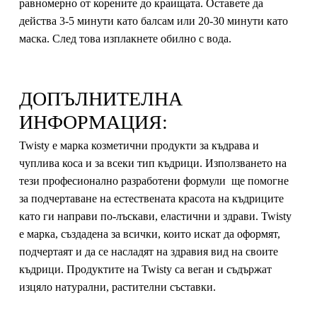
равномерно от корените до краищата. Оставете да
действа 3-5 минути като балсам или 20-30 минути като
маска. След това изплакнете обилно с вода.
ДОПЪЛНИТЕЛНА
ИНФОРМАЦИЯ:
Twisty е марка козметични продукти за къдрава и
чуплива коса и за всеки тип къдрици. Използването на
тези професионално разработени формули ще помогне
за подчертаване на естествената красота на къдриците
като ги направи по-лъскави, еластични и здрави. Twisty
е марка, създадена за всички, които искат да оформят,
подчертаят и да се насладят на здравия вид на своите
къдрици. Продуктите на Twisty са веган и съдържат
изцяло натурални, растителни съставки.