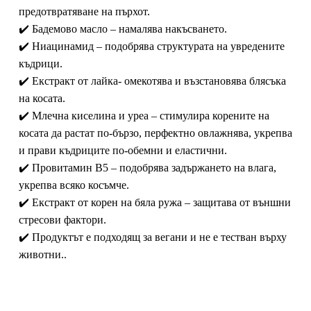
предотвратяване на пърхот.
✔️ Бадемово масло – намалява накъсването.
✔️ Ниацинамид – подобрява структурата на увредените
къдрици.
✔️ Екстракт от лайка- омекотява и възстановява блясъка
на косата.
✔️ Млечна киселина и уреа – стимулира корените на
косата да растат по-бързо, перфектно овлажнява, укрепва
и прави къдриците по-обемни и еластични.
✔️ Провитамин B5 – подобрява задържането на влага,
укрепва всяко косъмче.
✔️ Екстракт от корен на бяла ружа – защитава от външни
стресови фактори.
✔️ Продуктът е подходящ за вегани и не е тестван върху
животни..