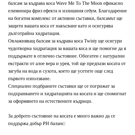
балсам за къдрава коса
Wave Me To The Moon
ефикасно
елиминира фриз ефекта и излишния себум. Благодарение
на богатия комплекс от активни съставки, балсамът ще
защити вашата коса от накъсване като и осигурява
дълготрайна хидратация.
Овлажняващ балсам за къдрава коса Twisty ще осигури
чудотворна хидратация за вашата коса и ще помогне да я
поддържате в отлично състояние. Обогатен с натурални
екстракти от алое вера и урея, той ще предпази косата от
загуба на вода и сухота, което ще усетите още след
първото използване.
Специално подбраните съставки ще се погрижат за
подхранването и хидратацията на косата и ще спомогнат
за оформянето на естествените къдрици.
За доброто състояние на косата е много важно да се
поддържа добър PH баланс: