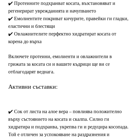
✔️ Протеините подхранват косата, възстановяват и
регенерират уврежданията и начупването
✔️ Емолиентите покриват кичурите, правейки ги гладки,
еластични и блестящи
✔️ Овлажнителите перфектно хидратират косата от
корена до върха
Включете протеини, емолиенти и овлажнители в
грижата за косата си и вашите къдрици ще ви се
отблагодарят веднага.
Активни съставки:
✔️ Сок от листа на алое вера – повлиява положително
върху състоянието на косата и скалпа. Силно ги
хидратира и подхранва, укрепва ги и редуцира косопада.
Той е отличен за успокояване на раздразнения и