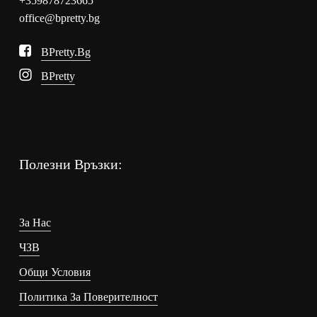
+359878723665
office@bpretty.bg
BPretty.bg
BPretty
Полезни Връзки:
За Нас
ЧЗВ
Общи Условия
Политика За Поверителност