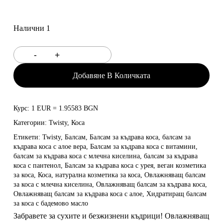
Налични 1
Добавяне В Количката
Курс: 1 EUR = 1.95583 BGN
Категории:
Twisty
,
Коса
Етикети:
Twisty
,
Балсам
,
Балсам за къдрава коса
,
балсам за
къдрава коса с алое вера
,
Балсам за къдрава коса с витамини
,
балсам за къдрава коса с млечна киселина
,
балсам за къдрава
коса с пантенол
,
Балсам за къдрава коса с урея
,
веган козметика
за коса
,
Коса
,
натурална козметика за коса
,
Овлажняващ балсам
за коса с млечна киселина
,
Овлажняващ балсам за къдрава коса
,
Овлажняващ балсам за къдрава коса с алое
,
Хидратиращ балсам
за коса с бадемово масло
Забравете за сухите и безжизнени къдрици! Овлажняващ