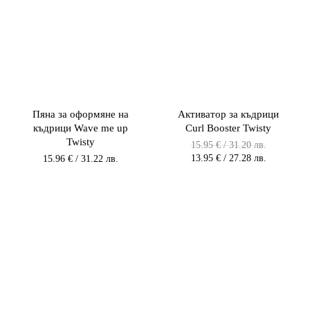
Пяна за оформяне на
Активатор за къдрици
къдрици Wave me up
Curl Booster Twisty
Twisty
Original
15.95
€
/ 31.20 лв.
price
Текущата
13.95
€
/ 27.28 лв.
15.96
€
/ 31.22 лв.
was:
цена
15.95 €
е:
/
13.95 €
31.20 лв..
/
27.28 лв..