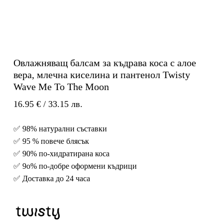
Овлажняващ балсам за къдрава коса с алое
вера, млечна киселина и пантенол Twisty
Wave Me To The Moon
16.95
€
/ 33.15 лв.
✅ 98% натурални съставки
✅ 95 % повече блясък
✅ 90% по-хидратирана коса
✅ 9о% по-добре оформени къдрици
✅ Доставка до 24 часа