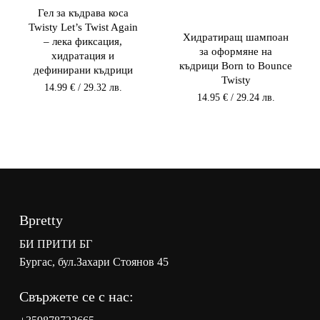
Гел за къдрава коса
Twisty Let’s Twist Again
Хидратиращ шампоан
– лека фиксация,
за оформяне на
хидратация и
къдрици Born to Bounce
дефинирани къдрици
Twisty
14.99
€
/ 29.32 лв.
14.95
€
/ 29.24 лв.
Bpretty
БИ ПРИТИ БГ
Бургас, бул.Захари Стоянов 45
Свържете се с нас: