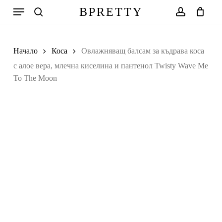
Skip
Меню
BPRETTY
to
search
account
Количка
Close
Cart
main
Search
content
Начало
Коса
Овлажняващ балсам за къдрава коса
с алое вера, млечна киселина и пантенол Twisty Wave Me
To The Moon