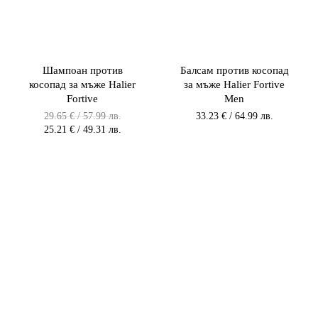
Шампоан против
Балсам против косопад
косопад за мъже Halier
за мъже Halier Fortive
Fortive
Men
Original
29.65
€
/ 57.99 лв.
33.23
€
/ 64.99 лв.
price
Текущата
25.21
€
/ 49.31 лв.
was:
цена
29.65 €
е:
/
25.21 €
57.99 лв..
/
49.31 лв..