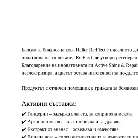
Балсам за боядисана коса Halier Re:Flect е идеалното 
податлива на заплитане. Re:Flect ще ускори регенерац
Благодарение на иновативната си Active Shine & Repair
наелектризира, а цветът остава интензивен за по-дълго
Продуктът е отличен помощник в грижата за боядисана
Активни съставки:
✔️ Глицерин – задържа влагата, за копринена мекота
✔️ Арганово масло – възстановява и заздравява
✔️ Екстракт от ананас – освежава и омекотява
✔️ Винена лоза – силен антиоксидант за дълготраен цв