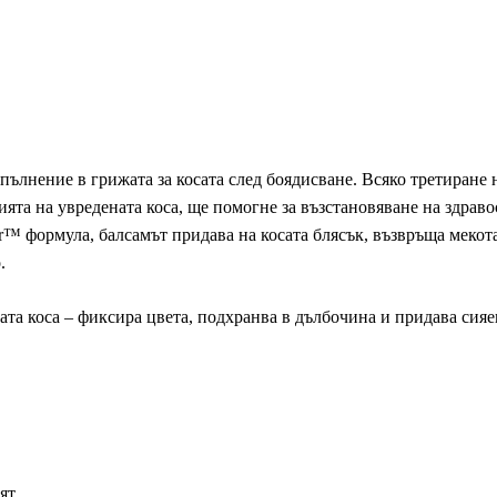
допълнение в грижата за косата след боядисване. Всяко третиране 
ията на увредената коса, ще помогне за възстановяване на здрав
™ формула, балсамът придава на косата блясък, възвръща мекотата
.
та коса – фиксира цвета, подхранва в дълбочина и придава сияе
ят