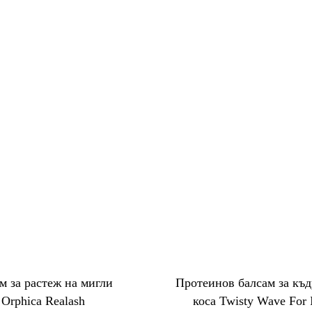
м за растеж на мигли
Протеинов балсам за къд
Orphica Realash
коса Twisty Wave For 