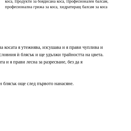
коса
,
Продукти за боядисана коса
,
Професионален балсам
,
професионална грижа за коса
,
хидратиращ балсам за коса
на косата я утежнява, изсушава и я прави чуплива и
ословния ѝ блясък и ще удължи трайността на цвета.
 и я прави лесна за разресване, без да я
н блясък още след първото нанасяне.