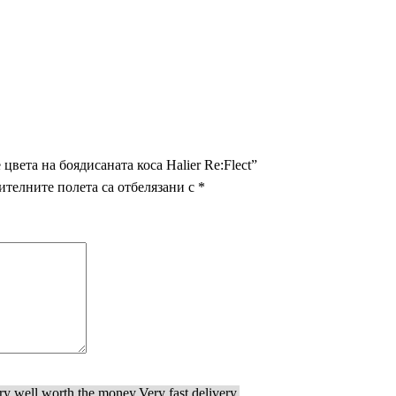
цвета на боядисаната коса Halier Re:Flect”
ителните полета са отбелязани с
*
ry well worth the money.
Very fast delivery.