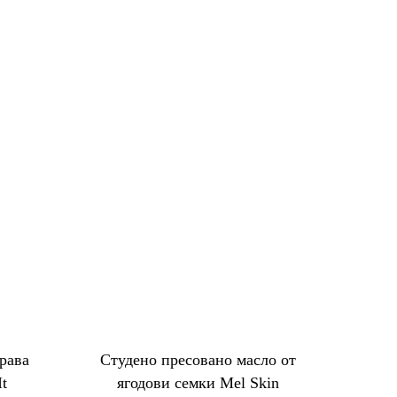
рава
Студено пресовано масло от
It
ягодови семки Mel Skin