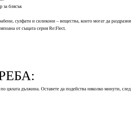
р за блясък
абени, сулфати и силикони – вещества, които могат да раздразня
поана от същата серия Re:Flect.
РЕБА:
по цялата дължина. Оставете да подейства няколко минути, след