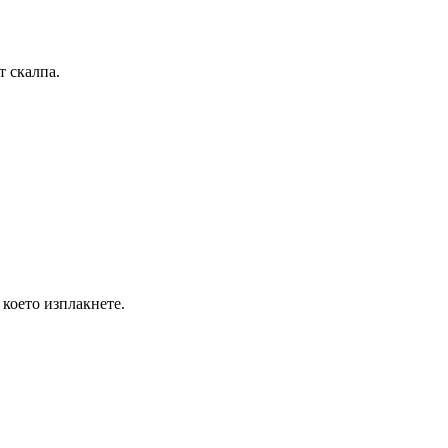
т скалпа.
 което изплакнете.