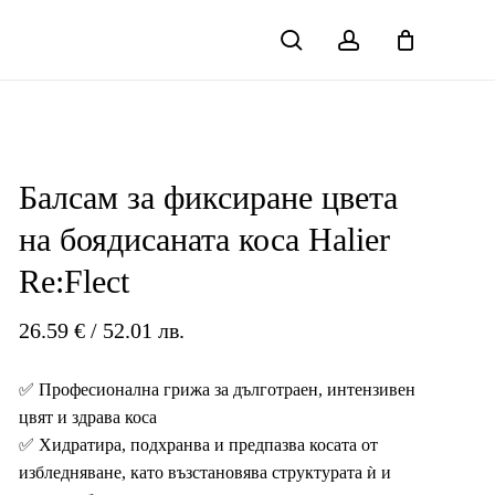
search
account
Close
Cart
Балсам за фиксиране цвета
на боядисаната коса Halier
Re:Flect
26.59
€
/ 52.01 лв.
✅ Професионална грижа за дълготраен, интензивен
цвят и здрава коса
✅ Хидратира, подхранва и предпазва косата от
избледняване, като възстановява структурата ѝ и