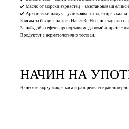
✔️ Масло от морски зърнастец – възстановяващ еликси
✔️ Арктически памук – успокоява и хидратира скалпа
Балсам за боядисана коса Halier Re:Flect не
съдържа пар
За най-добър ефект препоръчваме да комбинирате с шам
Продуктът е дерматологично тестван.
НАЧИН НА УПОТ
Нанесете върху мокра коса и разпределете равномерно 