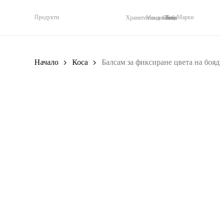
Skip
to
Продукти
Марки
Хранителни добавки
Мама и бебе
Тяло
Лице
Коса
main
content
Начало
Коса
Балсам за фиксиране цвета на бояди
Search