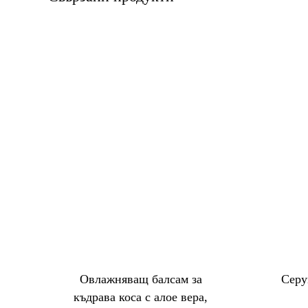
Овлажняващ балсам за
Серу
къдрава коса с алое вера,