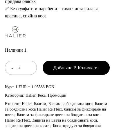
придава блясък
✅ Без сулфати и парабени – само чиста сила за
красива, сияйна коса
Налични 1
Добавяне В Количката
Курс: 1 EUR = 1.95583 BGN
Категории:
Halier
,
Коса
,
Промоции
Етикети:
Halier
,
Балсам
,
Балсам за боядисана коса
,
Балсам
за боядисана коса Halier Re:Flect
,
балсам за фиксиране на
цвета
,
Балсам за фиксиране цвета на боядисаната коса
Halier Re:Flect
,
Защита на цвета на боядисаната коса
,
защита на цвета на косата
,
Коса
,
продукт за боядисана