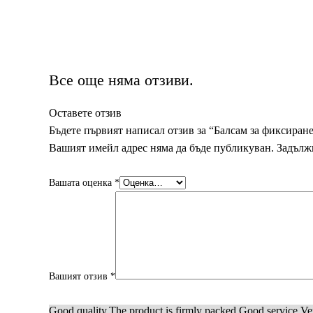
Все още няма отзиви.
Оставете отзив
Бъдете първият написал отзив за “Балсам за фиксиране 
Вашият имейл адрес няма да бъде публикуван.
Задълж
Вашата оценка
*
Вашият отзив
*
Good quality.
The product is firmly packed.
Good service.
Ve