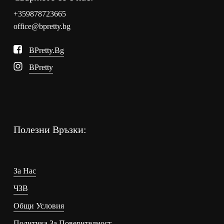
+359878723665
office@bpretty.bg
BPretty.bg
BPretty
Полезни Връзки:
За Нас
ЧЗВ
Общи Условия
Политика За Поверителност