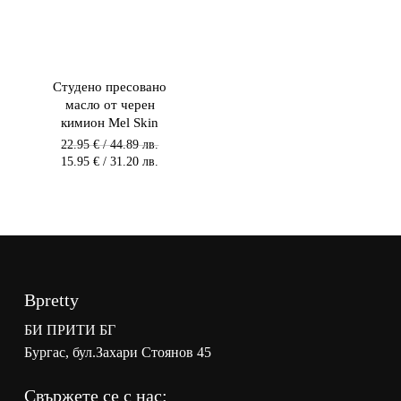
Студено пресовано
масло от черен
кимион Mel Skin
Original
22.95
€
/ 44.89 лв.
price
Текущата
15.95
€
/ 31.20 лв.
was:
цена
22.95 €
е:
/
15.95 €
44.89 лв.
/
/
31.20 лв.
44.89
/
лв..
31.20
лв..
Bpretty
БИ ПРИТИ БГ
Бургас, бул.Захари Стоянов 45
Свържете се с нас: