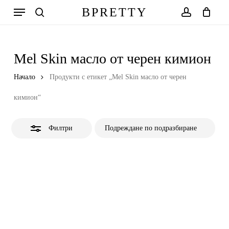
Skip
Меню
BPRETTY
to
Close
search
account
Количка
Close
Cart
main
Filters
content
Mel Skin масло от черен кимион
Начало
Продукти с етикет „Mel Skin масло от черен
кимион“
Филтри