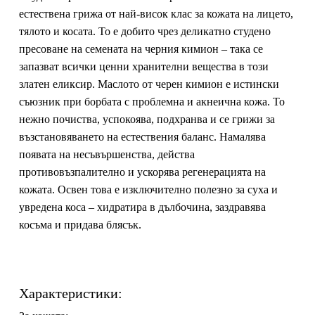
естествена грижа от най-висок клас за кожата на лицето,
тялото и косата. То е добито чрез деликатно студено
пресоване на семената на черния кимион – така се
запазват всички ценни хранителни вещества в този
златен еликсир. Маслото от черен кимион е истински
съюзник при борбата с проблемна и акнеична кожа. То
нежно почиства, успокоява, подхранва и се грижи за
възстановяването на естествения баланс. Намалява
появата на несъвършенства, действа
противовъзпалително и ускорява регенерацията на
кожата. Освен това е изключително полезно за суха и
увредена коса – хидратира в дълбочина, заздравява
косъма и придава блясък.
Характеристики: