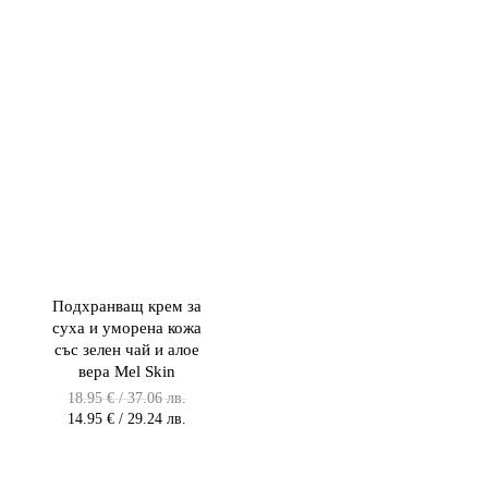
Подхранващ крем за
суха и уморена кожа
със зелен чай и алое
вера Mel Skin
Original
18.95
€
/ 37.06 лв.
price
Текущата
14.95
€
/ 29.24 лв.
was:
цена
18.95 €
е:
/
14.95 €