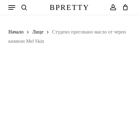
Skip
Меню
BPRETTY
to
search
account
Количка
Close
Cart
main
Search
content
Начало
Лице
Студено пресовано масло от черен
кимион Mel Skin