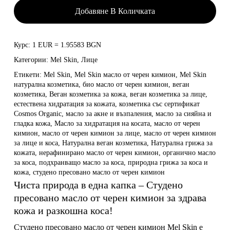
Добавяне В Количката
Курс: 1 EUR = 1.95583 BGN
Категории:
Mel Skin
,
Лице
Етикети:
Mel Skin
,
Mel Skin масло от черен кимион
,
Mel Skin
натурална козметика
,
био масло от черен кимион
,
веган
козметика
,
Веган козметика за кожа
,
веган козметика за лице
,
естествена хидратация за кожата
,
козметика със сертификат
Cosmos Organic
,
масло за акне и възпаления
,
масло за сияйна и
гладка кожа
,
Масло за хидратация на косата
,
масло от черен
кимион
,
масло от черен кимион за лице
,
масло от черен кимион
за лице и коса
,
Натурална веган козметика
,
Натурална грижа за
кожата
,
нерафинирано масло от черен кимион
,
органично масло
за коса
,
подхранващо масло за коса
,
природна грижа за коса и
кожа
,
студено пресовано масло от черен кимион
Чиста природа в една капка – Студено
пресовано масло от черен кимион за здрава
кожа и разкошна коса!
Студено пресовано масло от черен кимион
Mel Skin
е