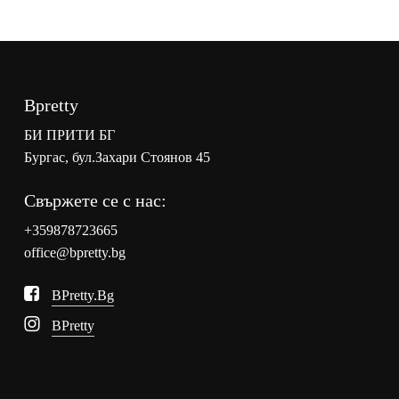
37.06 лв.
/
/
29.24 лв.
37.06
/
лв..
29.24
лв..
Bpretty
БИ ПРИТИ БГ
Бургас, бул.Захари Стоянов 45
Свържете се с нас:
+359878723665
office@bpretty.bg
BPretty.bg
BPretty