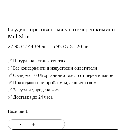
Студено пресовано масло от черен кимион
Mel Skin
Original
Текущата
22.95
€
/ 44.89 лв.
15.95
€
/ 31.20 лв.
price
цена
✅ Натурална веган козметика
was:
е:
✅ Без консерванти и изкуствени оцветители
22.95 €
15.95 €
✅ Съдържа 100% органично масло от черен кимион
/
/
✅ Подходящо при проблемна, акнеична кожа
44.89 лв.
31.20 лв.
✅ За суха и увредена коса
/
/
✅ Доставка до 24 часа
44.89
31.20
лв..
лв..
Налични 1