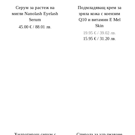
Серум за растеж на
Подмладяващ крем за
мигли Nanolash Eyelash
зряла кожа с коензим
Serum
Q10 и витамин E Mel
Skin
45.00
€
/ 88.01 лв.
Original
19.95
€
/ 39.02 лв.
price
Текущата
15.95
€
/ 31.20 лв.
was:
цена
19.95 €
е:
/
15.95 €
39.02 лв.
/
/
31.20 лв.
39.02
/
лв..
31.20
лв..
Хидратиращ серум с
Спирала за удължаване