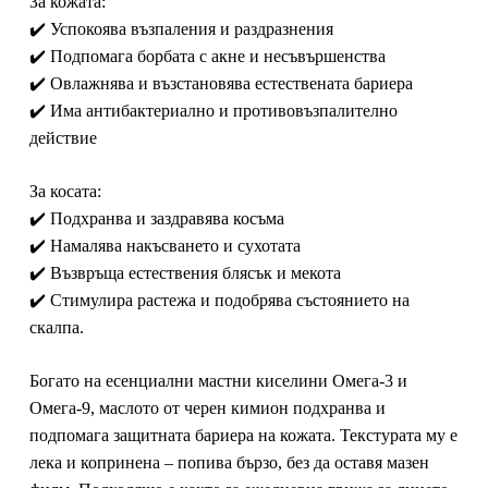
За кожата:
✔️ Успокоява възпаления и раздразнения
✔️ Подпомага борбата с акне и несъвършенства
✔️ Овлажнява и възстановява естествената бариера
✔️ Има антибактериално и противовъзпалително
действие
За косата:
✔️ Подхранва и заздравява косъма
✔️ Намалява накъсването и сухотата
✔️ Възвръща естествения блясък и мекота
✔️ Стимулира растежа и подобрява състоянието на
скалпа.
Богато на есенциални мастни киселини Омега-3 и
Омега-9, маслото от черен кимион подхранва и
подпомага защитната бариера на кожата. Текстурата му е
лека и копринена – попива бързо, без да оставя мазен