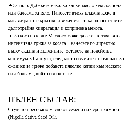
🔹За тяло:
Добавете няколко капки масло към лосиона
или балсама за тяло. Нанесете върху влажна кожа и
масажирайте с кръгови движения – така ще осигурите
дълготрайна хидратация и копринена мекота.
🔹
За коса и скалп:
Маслото може да се използва като
интензивна грижа за косата – нанесете го директно
върху скалпа и дължините, оставете да подейства
минимум 30 минути, след което измийте с шампоан. За
ежедневна грижа добавете няколко капки към маската
или балсама, който използвате.
ПЪЛЕН СЪСТАВ:
Студено пресовано мaсло от семена на черен кимион
(Nigella Sativa Seed Oil).