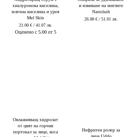
хиалуронова киселина,
и извиване на миглите
млечна киселина и урея
Nanolash
Mel Skin
26.08
€
/ 51.01 лв.
21.00
€
/ 41.07 лв.
Оценено с
5.00
от 5
Овлажняващ хидролат
от цвят на горчив
Нефритен ролер за
портокал за лице, коса
лице Uddo