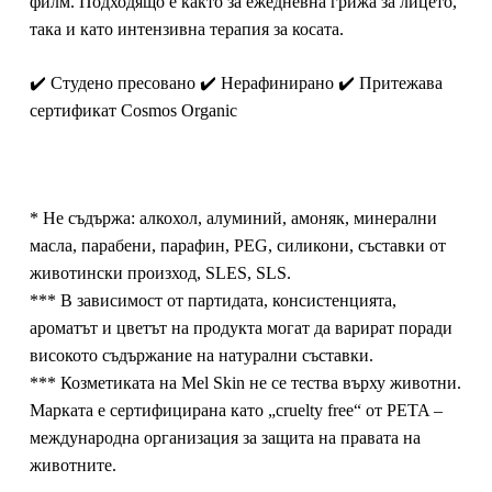
филм. Подходящо е както за ежедневна грижа за лицето,
така и като интензивна терапия за косата.
✔️ Студено пресовано ✔️ Нерафинирано ✔️ Притежава
сертификат Cosmos Organic
* Не съдържа: алкохол, алуминий, амоняк, минерални
масла, парабени, парафин, PEG, силикони, съставки от
животински произход, SLES, SLS.
*** В зависимост от партидата, консистенцията,
ароматът и цветът на продукта могат да варират поради
високото съдържание на натурални съставки.
*** Козметиката на
Mel Skin
не се тества върху животни.
Марката е сертифицирана като „cruelty free“ от PETA –
международна организация за защита на правата на
животните.