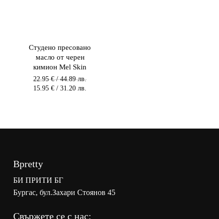
Студено пресовано
масло от черен
кимион Mel Skin
Original
22.95
€
/ 44.89 лв.
price
Текущата
15.95
€
/ 31.20 лв.
was:
цена
22.95 €
е:
/
15.95 €
44.89 лв.
/
/
31.20 лв.
44.89
/
лв..
31.20
лв..
Bpretty
БИ ПРИТИ БГ
Бургас, бул.Захари Стоянов 45
Свържете се с нас: