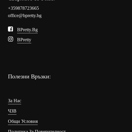
+359878723665
office@bpretty.bg
BPretty.bg
BPretty
Полезни Връзки:
За Нас
ЧЗВ
Общи Условия
Политика За Поверителност