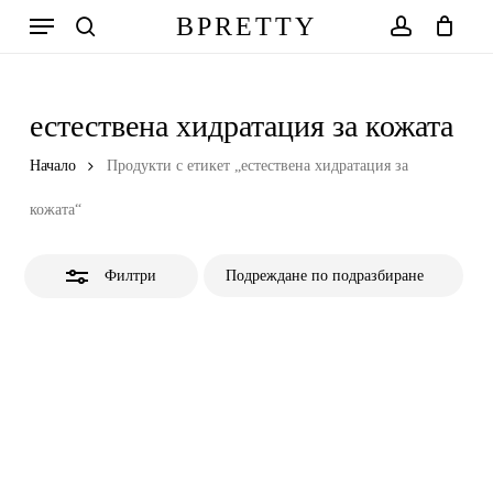
Skip
Меню
BPRETTY
to
Close
search
account
Количка
Close
Cart
main
Filters
content
естествена хидратация за кожата
Начало
Продукти с етикет „естествена хидратация за
кожата“
Филтри