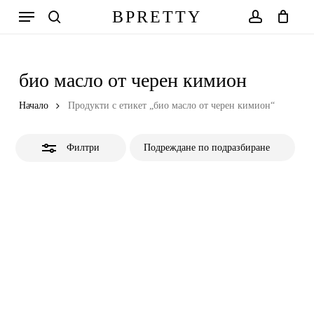
Skip
Меню
BPRETTY
to
Close
search
account
Количка
Close
Cart
main
Filters
content
био масло от черен кимион
Начало
Продукти с етикет „био масло от черен кимион“
Филтри