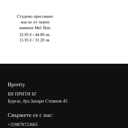
Студено пресовано
масло от черен
кимион Mel Skin
Original
22.95
€
/ 44.89 лв.
price
Текущата
15.95
€
/ 31.20 лв.
was:
цена
22.95 €
е:
/
15.95 €
44.89 лв.
/
/
31.20 лв.
44.89
/
лв..
31.20
лв..
Bpretty
БИ ПРИТИ БГ
Бургас, бул.Захари Стоянов 45
Свържете се с нас:
+359878723665