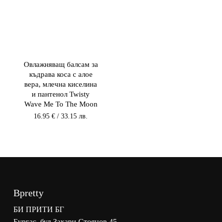
Овлажняващ балсам за
къдрава коса с алое
вера, млечна киселина
и пантенол Twisty
Wave Me To The Moon
16.95
€
/ 33.15 лв.
Bpretty
БИ ПРИТИ БГ
Бургас, бул.Захари Стоянов 45