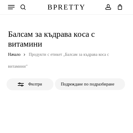
Skip
Меню
BPRETTY
to
Close
search
account
Количка
Close
Cart
main
Filters
content
Балсам за къдрава коса с
витамини
Начало
Продукти с етикет „Балсам за къдрава коса с
витамини“
Филтри