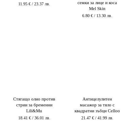
семки за лице и коса
11.95
€
/ 23.37 лв.
Mel Skin
6.80
€
/ 13.30 лв.
Стягащо олио против
Антицелулитен
стрии за бременни
масажор за тяло с
Lili&Mu
квадратни зъбци Celloo
18.41
€
/ 36.01 лв.
21.47
€
/ 41.99 лв.