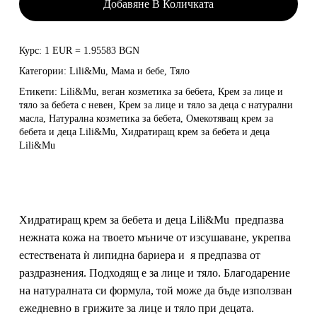
Добавяне В Количката
Курс: 1 EUR = 1.95583 BGN
Категории:
Lili&Mu
,
Мама и бебе
,
Тяло
Етикети:
Lili&Mu
,
веган козметика за бебета
,
Крем за лице и
тяло за бебета с невен
,
Крем за лице и тяло за деца с натурални
масла
,
Натурална козметика за бебета
,
Омекотяващ крем за
бебета и деца Lili&Mu
,
Хидратиращ крем за бебета и деца
Lili&Mu
Хидратиращ крем за бебета и деца Lili&Mu предпазва
нежната кожа на твоето мъниче от изсушаване, укрепва
естествената ѝ липидна бариера и я предпазва от
раздразнения. Подходящ е за лице и тяло. Благодарение
на натуралната си формула, той може да бъде използван
ежедневно в грижите за лице и тяло при децата.