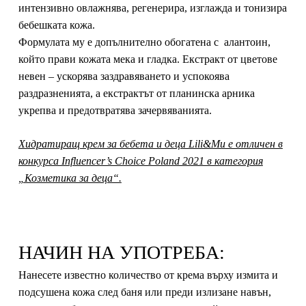
интензивно овлажнява, регенерира, изглажда и тонизира
бебешката кожа.
Формулата му е допълнително обогатена с
алантоин
,
който прави кожата мека и гладка. Екстракт от
цветове
невен –
ускорява заздравяването и успокоява
раздразненията, а екстрактът от
планинска арника
укрепва и предотвратява зачервяванията.
Хидратиращ крем за бебета и деца Lili&Mu е отличен в
конкурса Influencer’s Choice Poland 2021 в категория
„Козметика за деца“.
НАЧИН НА УПОТРЕБА:
Нанесете известно количество от крема върху измита и
подсушена кожа след баня или преди излизане навън,