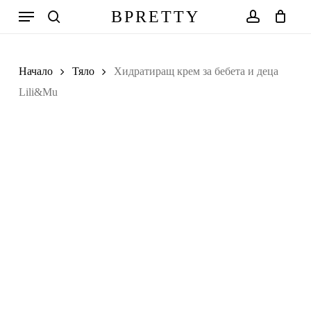
Skip
Меню
BPRETTY
to
search
account
Количка
Close
Cart
main
Search
content
Начало
Тяло
Хидратиращ крем за бебета и деца
Lili&Mu