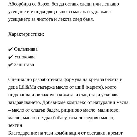
Абсорбира се бързо, без да оставя следи или лепкаво
усещане и е подходящ също за масаж и удължава
усещането за чистота и лекота след баня.
Характеристики:
✔️ Овлажнява
✔️ Успокоява
✔️ Защитава
Специално разработената формула на крем за бебета и
деца Lili&Mu съдържа
масло от ший (карите),
което
подхранва и овлажнява кожата, а също така ускорява
заздравяването. Добавихме комплекс от натурални масла
–
масло от сладък бадем
,
рициново масло, малиново
масло, масло от ядки бабасу, слънчогледово масло,
зехтин.
Благодарение на тази комбинация от съставки, кремът