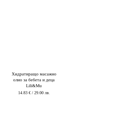
/
12.27 €
26.99 лв..
/
24.00 лв..
Хидратиращо масажно
олио за бебета и деца
Lili&Mu
14.83
€
/ 29.00 лв.