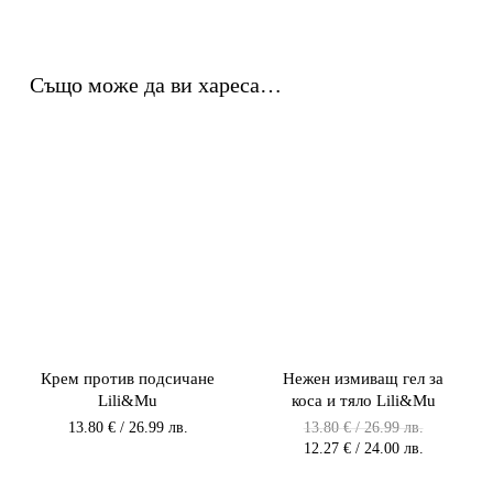
41.93 лв..
Също може да ви хареса…
Крем против подсичане
Нежен измиващ гел за
Lili&Mu
коса и тяло Lili&Mu
Original
13.80
€
/ 26.99 лв.
13.80
€
/ 26.99 лв.
price
Текущата
12.27
€
/ 24.00 лв.
was:
цена
13.80 €
е: