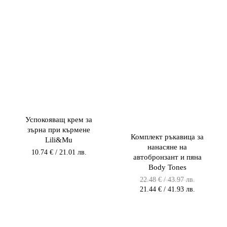
Успокояващ крем за
зърна при кърмене
Комплект ръкавица за
Lili&Mu
нанасяне на
10.74
€
/ 21.01 лв.
автобронзант и пяна
Body Tones
Original
22.48
€
/ 43.97 лв.
price
Текущата
21.44
€
/ 41.93 лв.
was:
цена
22.48 €
е:
/
21.44 €
43.97 лв..
/