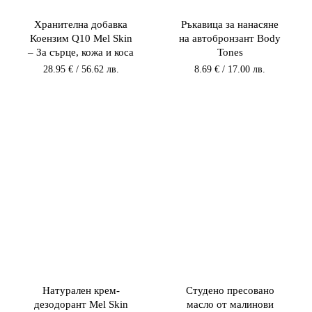
Хранителна добавка
Ръкавица за нанасяне
Коензим Q10 Mel Skin
на автобронзант Body
– За сърце, кожа и коса
Tones
28.95
€
/ 56.62 лв.
8.69
€
/ 17.00 лв.
Натурален крем-
Студено пресовано
дезодорант Mel Skin
масло от малинови