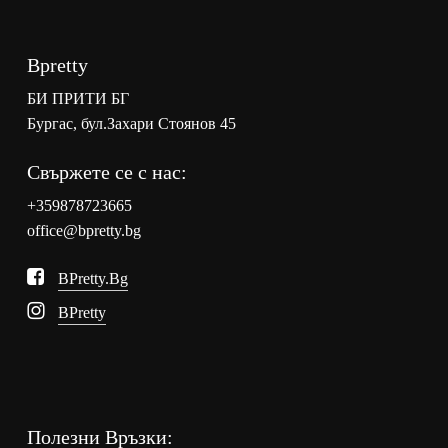
Bpretty
БИ ПРИТИ БГ
Бургас, бул.Захари Стоянов 45
Свържете се с нас:
+359878723665
office@bpretty.bg
BPretty.bg
BPretty
Полезни Връзки: