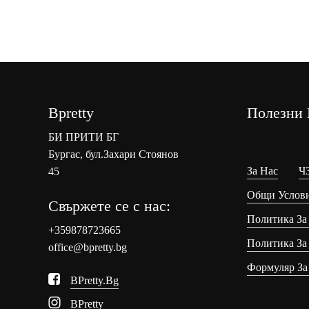
домашен скраб за лице и
тяло?
Bpretty
Полезни 
БИ ПРИТИ БГ
Бургас, бул.Захари Стоянов
За Нас
Ч
45
Общи Услов
Свържете се с нас:
Политика За
+359878723665
Политика За
office@bpretty.bg
Формуляр За
BPretty.bg
BPretty