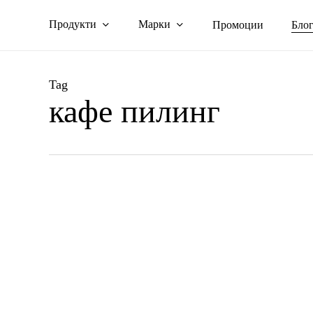
Skip
Продукти
Марки
Промоции
Бло
to
main
content
Tag
кафе пилинг
Как
да
си
направим
домашен