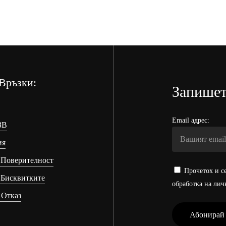
Връзки:
Запишет
Email адрес:
ЗВ
ия
 Поверителност
Прочетох и се
 Бисквитките
обработка на лич
 Отказ