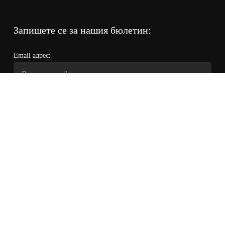
Запишете се за нашия бюлетин:
Email адрес:
Прочетох и се съгласявам с условията за поверителност и
политиката за обработка на личните данни
©
2024
Bpretty | Магазин за козметика | Всички права са