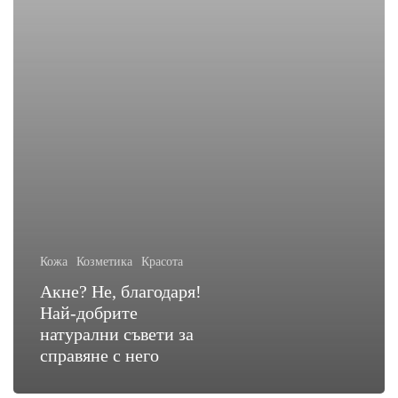
справяне
с
него
Кожа
Козметика
Красота
Акне? Не, благодаря!
Най-добрите
натурални съвети за
справяне с него