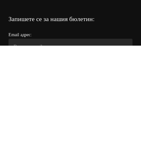
Запишете се за нашия бюлетин:
Email адрес:
Прочетох и се съгласявам с условията за поверителност и
политиката за обработка на личните данни
©
2024
Bpretty | Магазин за козметика | Всички права са