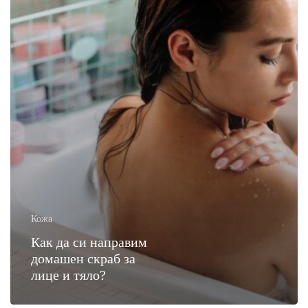
и
тяло?
Кожа
Как да си направим
домашен скраб за
лице и тяло?