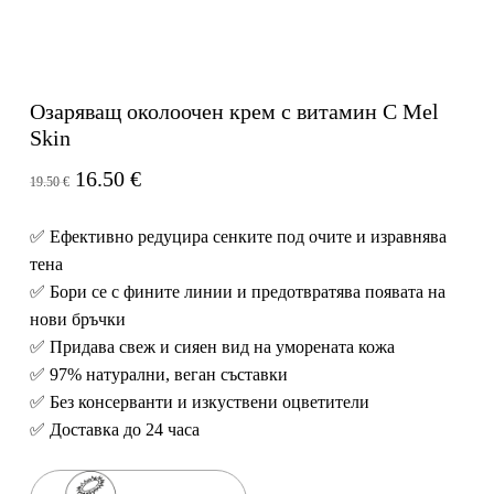
Озаряващ околоочен крем с витамин С Mel
Skin
Original
Текущата
16.50
€
19.50
€
price
цена
was:
е:
✅ Ефективно редуцира сенките под очите и изравнява
19.50 €.
16.50 €.
тена
✅ Бори се с фините линии и предотвратява появата на
нови бръчки
✅ Придава свеж и сияен вид на уморената кожа
✅ 97% натурални, веган съставки
✅ Без консерванти и изкуствени оцветители
✅ Доставка до 24 часа