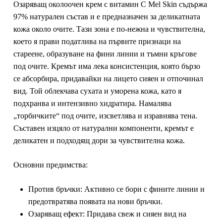
Озаряващ околоочен крем с витамин С Mel Skin съдържа
97% натурален състав и е предназначен за деликатната
кожа около очите. Тази зона е по-нежна и чувствителна,
което я прави податлива на първите признаци на
стареене, образуване на фини линии и тъмни кръгове
под очите. Кремът има лека консистенция, която бързо
се абсорбира, придавайки на лицето сияен и отпочинал
вид. Той облекчава сухата и уморена кожа, като я
подхранва и интензивно хидратира. Намалява
„торбичките“ под очите, изсветлява и изравнява тена.
Съставен изцяло от натурални компоненти, кремът е
деликатен и подходящ дори за чувствителна кожа.
Основни предимства:
Против бръчки:
Активно се бори с фините линии и
предотвратява появата на нови бръчки.
Озаряващ ефект:
Придава свеж и сияен вид на