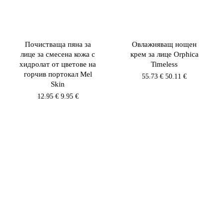
Почистваща пяна за
Овлажняващ нощен
лице за смесена кожа с
крем за лице Orphica
хидролат от цветове на
Timeless
горчив портокал Mel
Original
Текущата
55.73
€
50.11
€
Skin
price
цена
was:
е:
Original
Текущата
12.95
€
9.95
€
55.73 €.
50.11 €.
price
цена
was:
е:
12.95 €.
9.95 €.