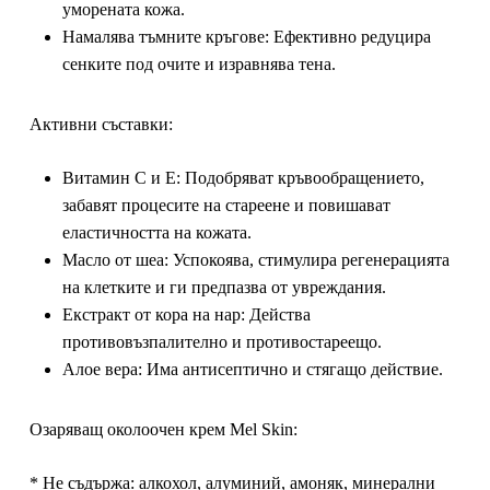
уморената кожа.
Намалява тъмните кръгове:
Ефективно редуцира
сенките под очите и изравнява тена.
Активни съставки:
Витамин C и E:
Подобряват кръвообращението,
забавят процесите на стареене и повишават
еластичността на кожата.
Масло от шеа:
Успокоява, стимулира регенерацията
на клетките и ги предпазва от увреждания.
Екстракт от кора на нар:
Действа
противовъзпалително и противостареещо.
Алое вера:
Има антисептично и стягащо действие.
Озаряващ околоочен крем Mel Skin:
* Не съдържа: алкохол, алуминий, амоняк, минерални