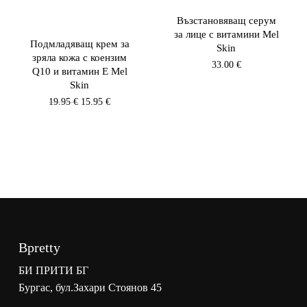
Възстановяващ серум
за лице с витамини Mel
Подмладяващ крем за
Skin
зряла кожа с коензим
33.00
€
Q10 и витамин E Mel
Skin
Original
Текущата
19.95
€
15.95
€
price
цена
was:
е:
19.95 €.
15.95 €.
Bpretty
БИ ПРИТИ БГ
Бургас, бул.Захари Стоянов 45