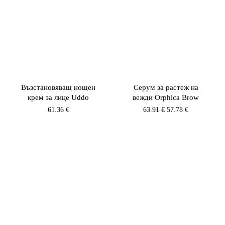
Възстановяващ нощен
Серум за растеж на
крем за лице Uddo
вежди Orphica Brow
Original
Текущата
61.36
€
63.91
€
57.78
€
price
цена
was:
е:
63.91 €.
57.78 €.