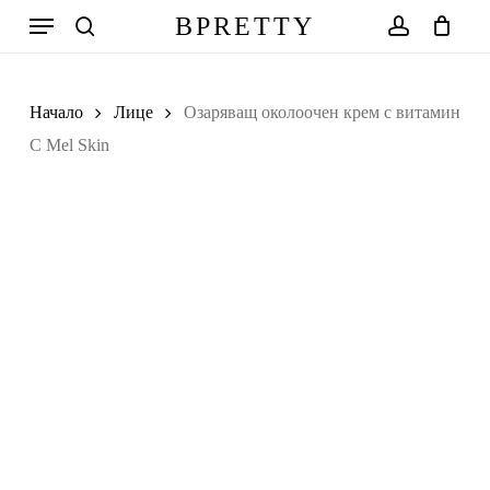
Skip
Меню
BPRETTY
to
search
account
Количка
Close
Cart
main
content
Начало
Лице
Озаряващ околоочен крем с витамин
С Mel Skin