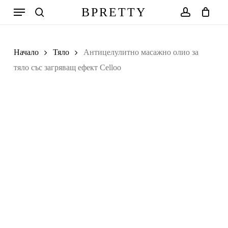
Skip
Меню
BPRETTY
to
search
account
Количка
Close
Cart
main
Search
content
Начало
Тяло
Антицелулитно масажно олио за
тяло със загряващ ефект Celloo