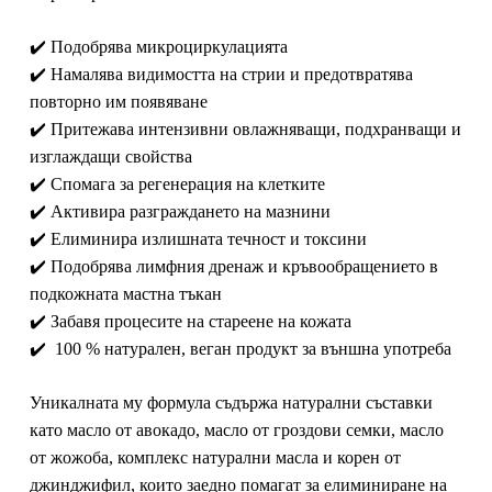
✔️ Подобрява микроциркулацията
✔️ Намалява видимостта на стрии и предотвратява
повторно им появяване
✔️ Притежава интензивни овлажняващи, подхранващи и
изглаждащи свойства
✔️ Спомага за регенерация на клетките
✔️ Активира разграждането на мазнини
✔️ Елиминира излишната течност и токсини
✔️ Подобрява лимфния дренаж и кръвообращението в
подкожната мастна тъкан
✔️ Забавя процесите на стареене на кожата
✔️ 100 % натурален, веган продукт за външна употреба
Уникалната му формула съдържа натурални съставки
като масло от авокадо, масло от гроздови семки, масло
от жожоба, комплекс натурални масла и корен от
джинджифил, които заедно помагат за елиминиране на