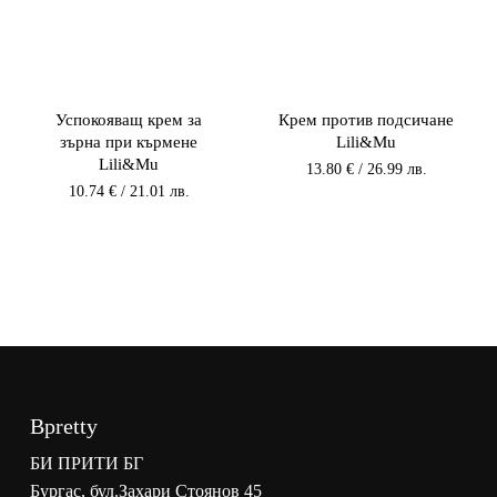
Успокояващ крем за
Крем против подсичане
зърна при кърмене
Lili&Mu
Lili&Mu
13.80
€
/ 26.99 лв.
10.74
€
/ 21.01 лв.
Bpretty
БИ ПРИТИ БГ
Бургас, бул.Захари Стоянов 45