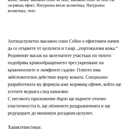
загряващ ефект
,
Натурална веган козметика
,
Натурална
козметика
,
тяло
Антицелулитно масажно олио Celloo е ефективен начин
да се отървете от целулита и т.нар. „портокалова кожа.“
Редовният масаж на засегнатите участъци по тялото
подобрява кръвообращението чрез укрепване на
кръвоносните и лимфните съдове. Олиото има
забележително действие върху кожата. Специално
разработената му формула
има загряващ ефект
, който ще
усетите веднага след нанасяне.
С неговото приложение бързо ще върнете отново
еластичността ѝ, ще облекчите раздразненията и ще
редуцирате до минимум досадния целулит.
Характеристики: