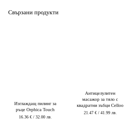
Свързани продукти
Антицелулитен
масажор за тяло с
Изглаждащ пилинг за
квадратни зъбци Celloo
ръце Orphica Touch
21.47
€
/ 41.99 лв.
16.36
€
/ 32.00 лв.