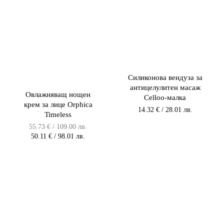
Силиконова вендуза за
антицелулитен масаж
Овлажняващ нощен
Celloo-малка
крем за лице Orphica
14.32
€
/ 28.01 лв.
Timeless
Original
55.73
€
/ 109.00 лв.
price
Текущата
50.11
€
/ 98.01 лв.
was:
цена
55.73 €
е:
/
50.11 €
109.00 лв.
/
/
98.01 лв.
109.00
/
лв..
98.00
лв..