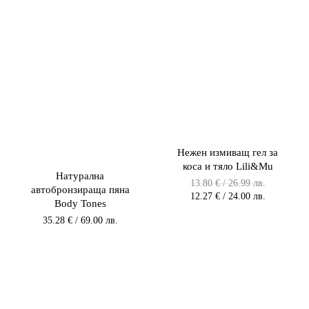
Нежен измиващ гел за
коса и тяло Lili&Mu
Натурална
Original
13.80
€
/ 26.99 лв.
автобронзираща пяна
price
Текущата
12.27
€
/ 24.00 лв.
Body Tones
was:
цена
13.80 €
е:
35.28
€
/ 69.00 лв.
/
12.27 €
26.99 лв.
/
/
24.00 лв.
27.00
/
лв..
24.00
лв..