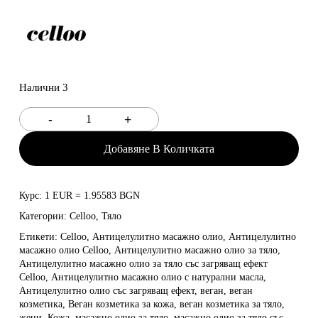
Налични 3
Добавяне В Количката
Курс: 1 EUR = 1.95583 BGN
Категории:
Celloo
,
Тяло
Етикети:
Celloo
,
Антицелулитно масажно олио
,
Антицелулитно
масажно олио Celloo
,
Антицелулитно масажно олио за тяло
,
Антицелулитно масажно олио за тяло със загряващ ефект
Celloo
,
Антицелулитно масажно олио с натурални масла
,
Антицелулитно олио със загряващ ефект
,
веган
,
веган
козметика
,
Веган козметика за кожа
,
веган козметика за тяло
,
жени
,
Кожа
,
масажно олио за тяло
,
масажно олио за тяло със