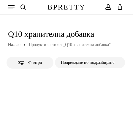
Skip
Меню
BPRETTY
to
Close
search
account
Количка
Close
Cart
main
Filters
content
Q10 хранителна добавка
Начало
Продукти с етикет „Q10 хранителна добавка“
Филтри