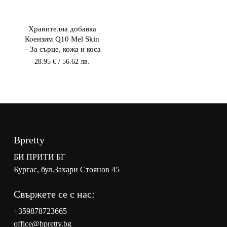
Хранителна добавка
Коензим Q10 Mel Skin
– За сърце, кожа и коса
28.95
€
/ 56.62 лв.
Bpretty
БИ ПРИТИ БГ
Бургас, бул.Захари Стоянов 45
Свържете се с нас:
+359878723665
office@bpretty.bg