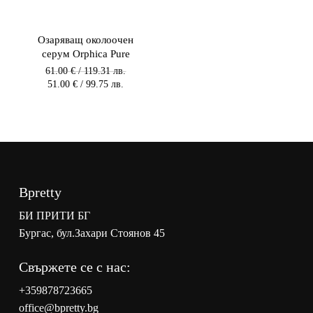
Озаряващ околоочен
серум Orphica Pure
Original
61.00
€
/ 119.31 лв.
price
Текущата
51.00
€
/ 99.75 лв.
was:
цена
61.00 €
е:
/
51.00 €
119.31 лв.
/
/
99.75 лв.
119.31
/
лв..
99.75
лв..
Bpretty
БИ ПРИТИ БГ
Бургас, бул.Захари Стоянов 45
Свържете се с нас:
+359878723665
office@bpretty.bg