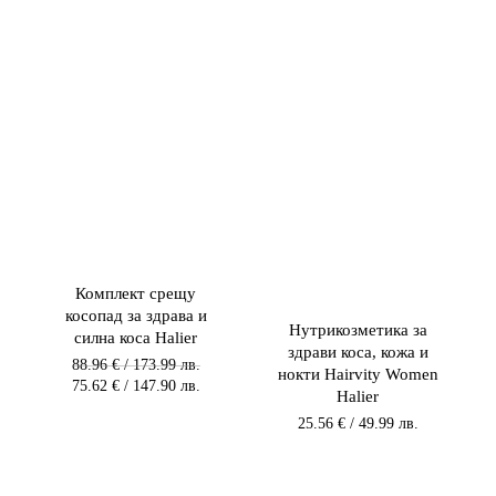
Комплект срещу
косопад за здрава и
Нутрикозметика за
силна коса Halier
здрави коса, кожа и
Original
88.96
€
/ 173.99 лв.
нокти Hairvity Women
price
Текущата
75.62
€
/ 147.90 лв.
Halier
was:
цена
88.96 €
25.56
€
/ 49.99 лв.
е:
/
75.62 €
173.99 лв.
/
/
147.90 лв.