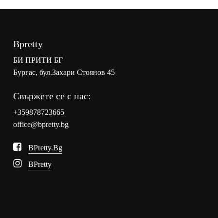
174.00
/
лв..
147.90
лв..
Bpretty
БИ ПРИТИ БГ
Бургас, бул.Захари Стоянов 45
Свържете се с нас:
+359878723665
office@bpretty.bg
BPretty.bg
BPretty