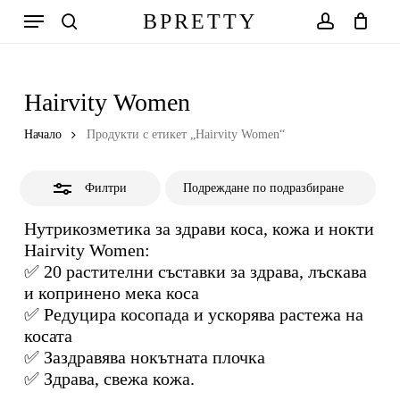
Skip
Меню
BPRETTY
to
Close
search
account
Количка
Close
Cart
main
Filters
content
Hairvity Women
Начало
Продукти с етикет „Hairvity Women“
Филтри
Нутрикозметика за здрави коса, кожа и нокти
Hairvity Women:
✅ 20 растителни съставки за здрава, лъскава
и копринено мека коса
✅ Редуцира косопада и ускорява растежа на
косата
✅ Заздравява нокътната плочка
✅ Здрава, свежа кожа.