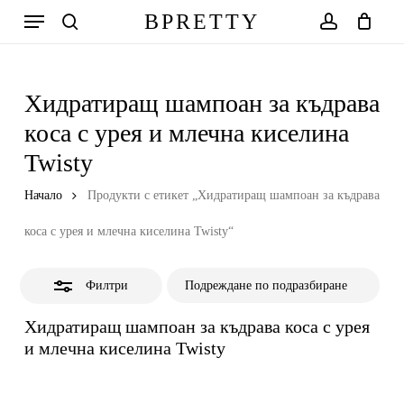
Skip
Меню
BPRETTY
to
Close
search
account
Количка
Close
Cart
main
Filters
content
Хидратиращ шампоан за къдрава
коса с урея и млечна киселина
Twisty
Начало
Продукти с етикет „Хидратиращ шампоан за къдрава
коса с урея и млечна киселина Twisty“
Филтри
Хидратиращ шампоан за къдрава коса с урея
и млечна киселина Twisty