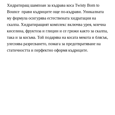
Хидратиращ шампоан за къдрава коса Twisty Born to
Bounce прави къдриците още по-къдрави. Уникалната
му формула осигурява естествената хидратация на
скалпа. Хидратиращият комплекс включва урея, млечна
киселина, фруктоза и глицин и се грижи както за скалпа,
така и за косъма. Той подарява на косата мекота и блясък,
улеснява разресването, помага за предотвратяване на
статичността и перфектно оформя къдриците.