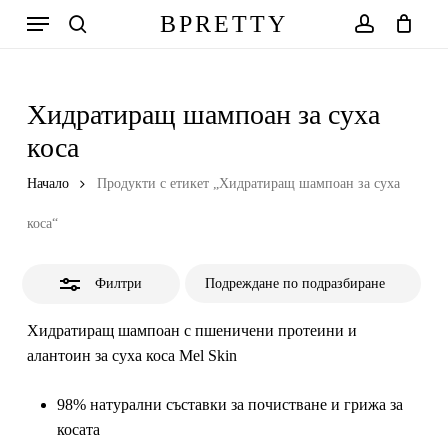
Skip
Меню
BPRETTY
to
Close
search
account
Количка
Close
Cart
main
Filters
content
Хидратиращ шампоан за суха
коса
Начало
Продукти с етикет „Хидратиращ шампоан за суха
коса“
Филтри
Хидратиращ шампоан с пшеничени протеини и
алантоин за суха коса Mel Skin
98% натурални съставки за почистване и грижа за
косата