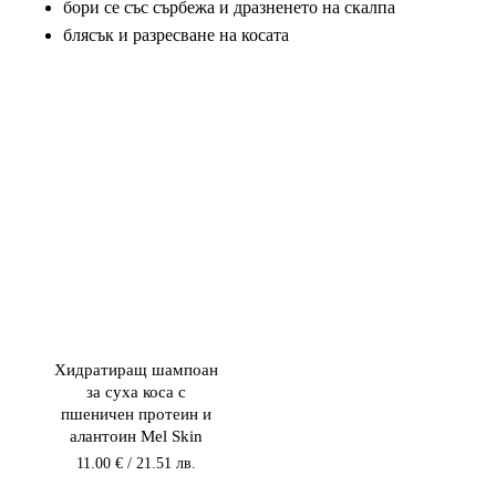
бори се със сърбежа и дразненето на скалпа
блясък и разресване на косата
Хидратиращ шампоан
за суха коса с
пшеничен протеин и
алантоин Mel Skin
11.00
€
/ 21.51 лв.