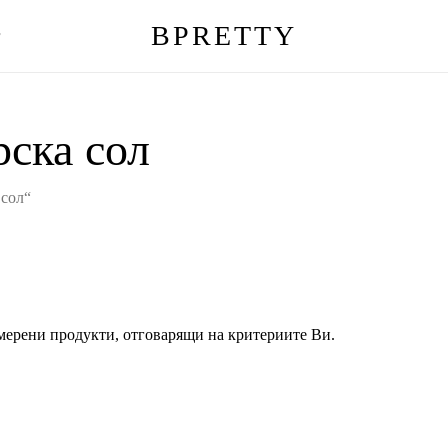
BPRETTY
г
Количка
рска сол
 сол“
мерени продукти, отговарящи на критериите Ви.