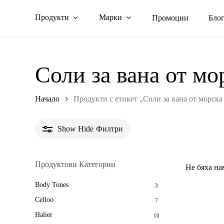
Skip
Продукти
Марки
Промоции
Бло
to
main
content
Соли за вана от мо
Начало
Продукти с етикет „Соли за вана от морска
Show
Hide
Филтри
Продуктови Категории
Не бяха на
Body Tones
3
Celloo
7
Halier
10