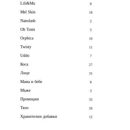
Lili&Mu
8
Mel Skin
18
Nanolash
2
Oh Tomi
5
Orphica
10
Twisty
11
Uddo
7
Коса
27
Лице
31
Мама и бебе
8
Мъже
3
Промоции
35
Тяло
26
Хранителни добавки
12