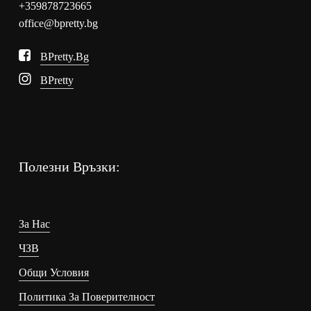
+359878723665
office@bpretty.bg
BPretty.bg
BPretty
Полезни Връзки:
За Нас
ЧЗВ
Общи Условия
Политика За Поверителност