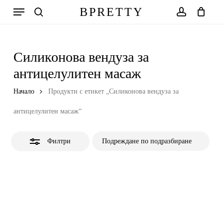
Skip
Меню
BPRETTY
to
Close
search
account
Количка
Close
Cart
main
Filters
content
Силиконова вендуза за
антицелулитен масаж
Начало
Продукти с етикет „Силиконова вендуза за
антицелулитен масаж“
Филтри