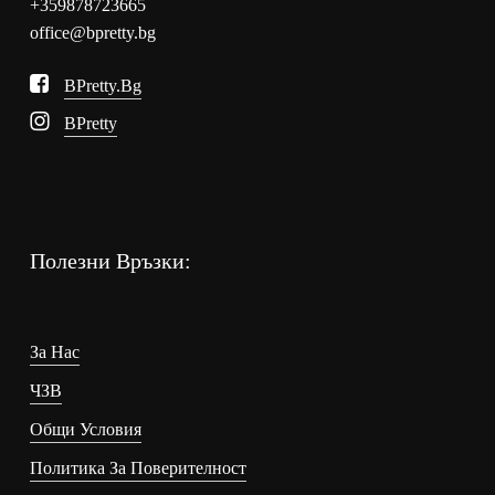
+359878723665
office@bpretty.bg
BPretty.bg
BPretty
Полезни Връзки:
За Нас
ЧЗВ
Общи Условия
Политика За Поверителност