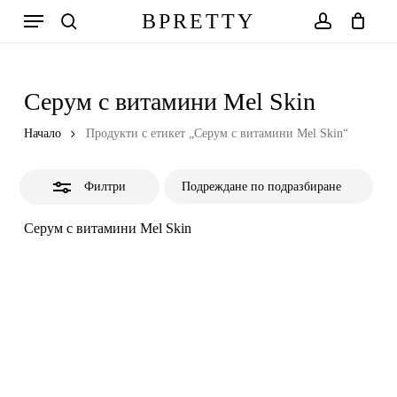
Skip
Меню
BPRETTY
to
Close
search
account
Количка
Close
Cart
main
Filters
content
Серум с витамини Mel Skin
Начало
Продукти с етикет „Серум с витамини Mel Skin“
Филтри
Серум с витамини Mel Skin