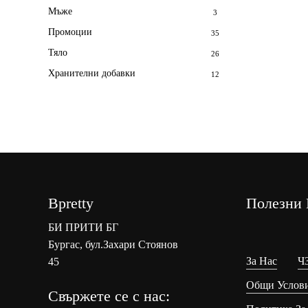
Мъже
3
Промоции
35
Тяло
26
Хранителни добавки
12
Bpretty
Полезни 
БИ ПРИТИ БГ
Бургас, бул.Захари Стоянов
За Нас
Ч
45
Общи Услов
Свържете се с нас: