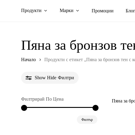
Skip
Продукти
Марки
Промоции
Бло
to
main
content
Пяна за бронзов те
Начало
Продукти с етикет „Пяна за бронзов тен с 
Show
Hide
Филтри
Филтрирай По Цена
Пяна за бр
Минимална
Максимална
Филтър
цена
цена