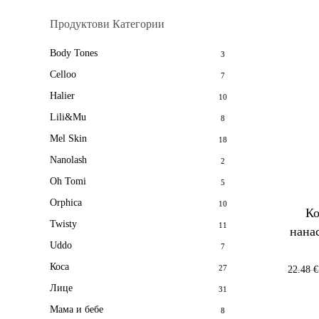
Продуктови Категории
Body Tones
3
Celloo
7
Halier
10
Lili&Mu
8
Mel Skin
18
Nanolash
2
Oh Tomi
5
Orphica
10
Ко
Twisty
11
нана
Uddo
7
Коса
27
22.48
€
Лице
31
Мама и бебе
8