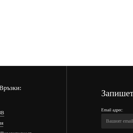
/
/
43.97 лв.
41.93 лв.
/
/
43.97
41.93
лв..
лв..
Връзки:
Запишет
Email адрес:
ЗВ
ия