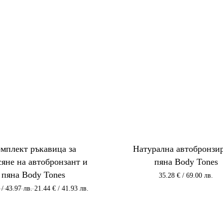
мплект ръкавица за
Натурална автобронзи
сяне на автобронзант и
пяна Body Tones
пяна Body Tones
35.28
€
/ 69.00 лв.
Original
Текущата
/ 43.97 лв.
21.44
€
/ 41.93 лв.
price
цена
was:
е:
22.48 €
21.44 €