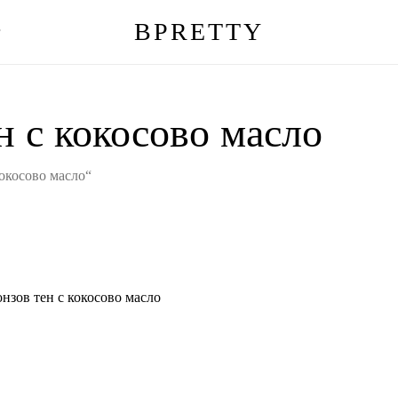
BPRETTY
г
Количка
н с кокосово масло
кокосово масло“
онзов тен с кокосово масло