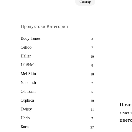
Филтър
цена
цена
Продуктови Категории
Body Tones
3
Celloo
7
Halier
10
Lili&Mu
8
Mel Skin
18
Nanolash
2
Oh Tomi
5
Orphica
10
Почис
Twisty
11
смес
Uddo
7
цвет
Коса
27