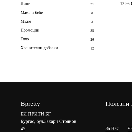
12.95
Лице
31
Мама и бебе
8
Мъже
3
Промоции
35
Тяло
26
Хранителни добавки
12
Bpretty
Полезни 
БИ ПРИТИ БГ
Бургас, бул.Захари Стоянов
За Нас
Ч
45