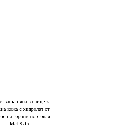
тваща пяна за лице за
ена кожа с хидролат от
ове на горчив портокал
Mel Skin