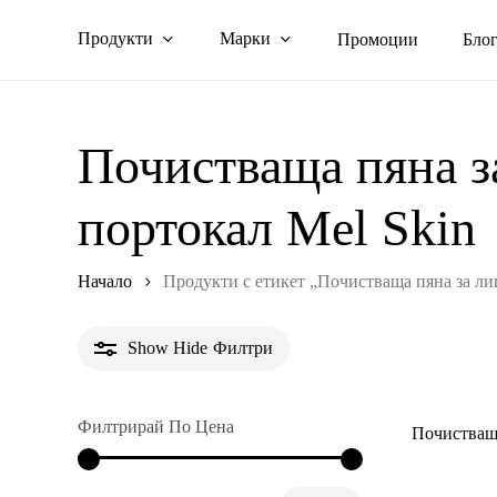
Skip
Продукти
Марки
Промоции
Бло
to
main
content
Почистваща пяна за
портокал Mel Skin
Начало
Продукти с етикет „Почистваща пяна за лиц
Show
Hide
Филтри
Филтрирай По Цена
Почистваща
Минимална
Максимална