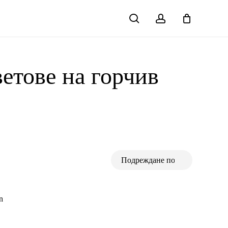
search
account
Close
Cart
ветове на горчив
n