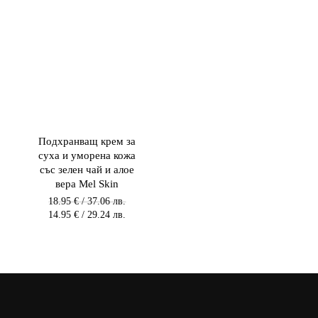
Подхранващ крем за
суха и уморена кожа
със зелен чай и алое
вера Mel Skin
Original
18.95
€
/ 37.06 лв.
price
Текущата
14.95
€
/ 29.24 лв.
was:
цена
18.95 €
е:
/
14.95 €
37.06 лв.
/
/
29.24 лв.
37.06
/
лв..
29.24
лв..