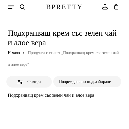
Skip
Меню
BPRETTY
to
Close
search
account
Количка
Close
Cart
main
Filters
content
Подхранващ крем със зелен чай
и алое вера
Начало
Продукти с етикет „Подхранващ крем със зелен чай
и алое вера“
Филтри
Подхранващ крем със зелен чай и алое вера