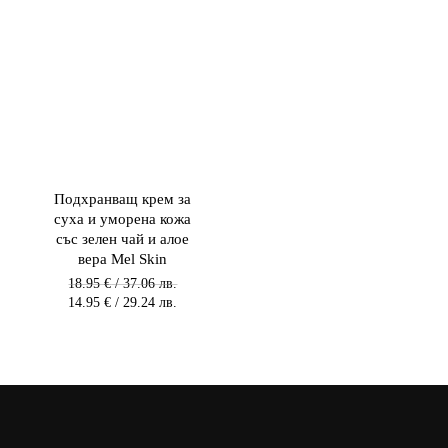
Подхранващ крем за
суха и уморена кожа
със зелен чай и алое
вера Mel Skin
Original
18.95
€
/ 37.06 лв.
price
Текущата
14.95
€
/ 29.24 лв.
was:
цена
18.95 €
е:
/
14.95 €
37.06 лв.
/
/
29.24 лв.
37.06
/
лв..
29.24
лв..