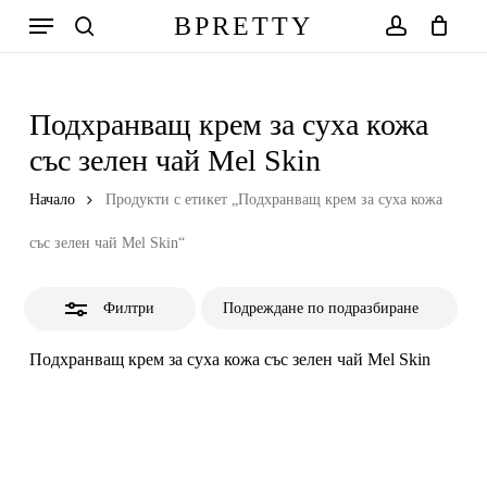
Skip
Меню
BPRETTY
to
Close
search
account
Количка
Close
Cart
main
Filters
content
Подхранващ крем за суха кожа
със зелен чай Mel Skin
Начало
Продукти с етикет „Подхранващ крем за суха кожа
със зелен чай Mel Skin“
Филтри
Подхранващ крем за суха кожа със зелен чай Mel Skin