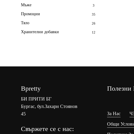
Мъже
3
Промоции
35
Тяло
26
Хранителни добавки
12
Bpretty
Полезни 
БИ ПРИТИ БГ
Бургас, бул.Захари Стоянов
За Нас
Ч
45
Общи Услов
Свържете се с нас: