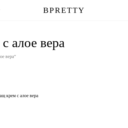
BPRETTY
г
Количка
с алое вера
ое вера“
щ крем с алое вера