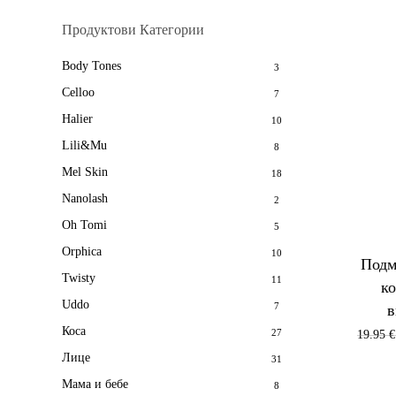
Продуктови Категории
Body Tones
3
Celloo
7
Halier
10
Lili&Mu
8
Mel Skin
18
Nanolash
2
Oh Tomi
5
Orphica
10
Подм
Twisty
11
ко
Uddo
7
в
Коса
27
19.95
€
Лице
31
Мама и бебе
8