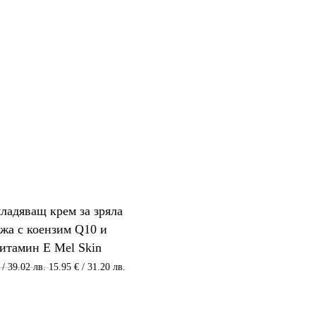
ладяващ крем за зряла
жа с коензим Q10 и
итамин E Mel Skin
Original
Текущата
/ 39.02 лв.
15.95
€
/ 31.20 лв.
price
цена
was:
е:
19.95 €
15.95 €