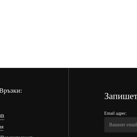
/
/
39.02 лв.
31.20 лв.
/
/
39.02
31.20
лв..
лв..
Връзки:
Запишет
Email адрес:
ЗВ
ия