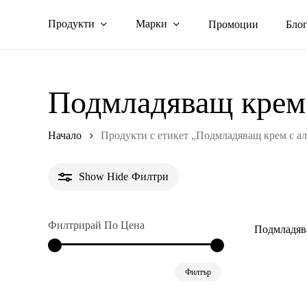
Skip
Продукти
Марки
Промоции
Бло
to
main
content
Подмладяващ крем 
Начало
Продукти с етикет „Подмладяващ крем с ал
Show
Hide
Филтри
Филтрирай По Цена
Подмладява
Минимална
Максимална
Филтър
цена
цена