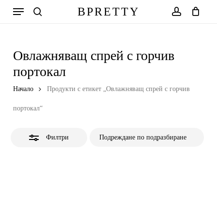
Skip
Меню
BPRETTY
to
Close
search
account
Количка
Close
Cart
main
Filters
content
Овлажняващ спрей с горчив
портокал
Начало
Продукти с етикет „Овлажняващ спрей с горчив
портокал“
Филтри