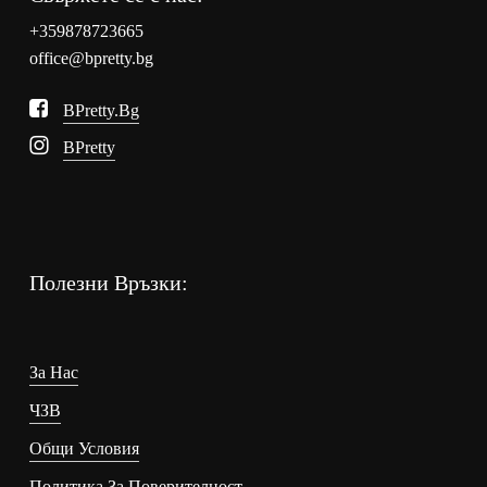
+359878723665
office@bpretty.bg
BPretty.bg
BPretty
Полезни Връзки:
За Нас
ЧЗВ
Общи Условия
Политика За Поверителност