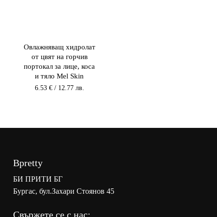
Овлажняващ хидролат
от цвят на горчив
портокал за лице, коса
и тяло Mel Skin
6.53
€
/ 12.77 лв.
Bpretty
БИ ПРИТИ БГ
Бургас, бул.Захари Стоянов 45
Свържете се с нас: