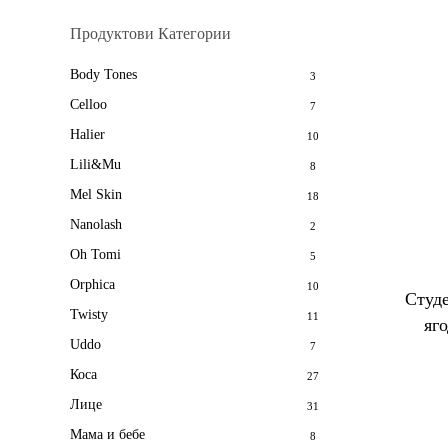
Продуктови Категории
Body Tones
3
Celloo
7
Halier
10
Lili&Mu
8
Mel Skin
18
Nanolash
2
Oh Tomi
5
Orphica
10
Студе
Twisty
11
яг
Uddo
7
Коса
27
Лице
31
Мама и бебе
8