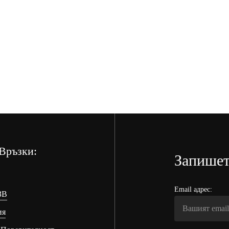
Връзки:
Запишет
Email адрес:
ЗВ
ия