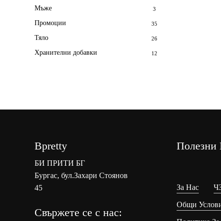
Мъже
3
Промоции
35
Тяло
26
Хранителни добавки
12
Bpretty
Полезни 
БИ ПРИТИ БГ
Бургас, бул.Захари Стоянов
За Нас
Ч
45
Общи Услов
Свържете се с нас: