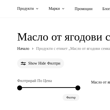
Skip
Продукти
Марки
Промоции
Бло
to
main
content
Масло от ягодови 
Начало
Продукти с етикет „Масло от ягодови семк
Show
Hide
Филтри
Филтрирай По Цена
Масло от я
Минимална
Максимална
Филтър
цена
цена