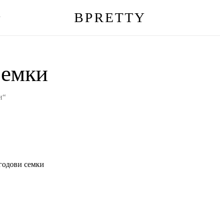
BPRETTY
г
Количка
семки
и“
годови семки