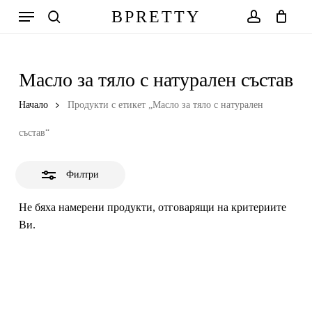
Skip
Меню
BPRETTY
to
Close
search
account
Количка
Close
Cart
main
Filters
content
Масло за тяло с натурален състав
Начало
Продукти с етикет „Масло за тяло с натурален
състав“
Филтри
Не бяха намерени продукти, отговарящи на критериите
Ви.