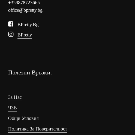
+359878723665
office@bpretty.bg
BPretty.bg
BPretty
Полезни Връзки:
За Нас
ЧЗВ
Общи Условия
Политика За Поверителност