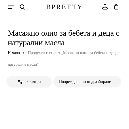
Skip
Меню
BPRETTY
to
Close
search
account
Количка
Close
Cart
main
Filters
content
Масажно олио за бебета и деца с
натурални масла
Начало
Продукти с етикет „Масажно олио за бебета и деца с
натурални масла“
Филтри