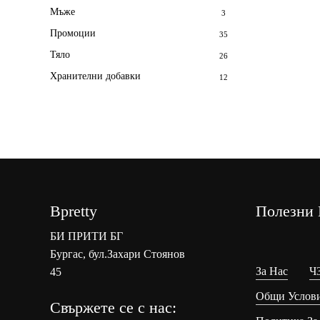
Мъже
3
Промоции
35
Тяло
26
Хранителни добавки
12
Bpretty
Полезни 
БИ ПРИТИ БГ
Бургас, бул.Захари Стоянов
За Нас
Ч
45
Общи Услов
Свържете се с нас: