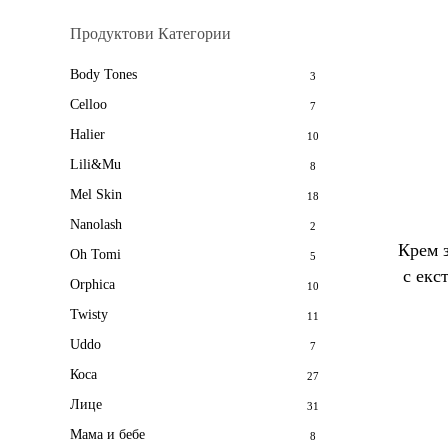
Продуктови Категории
Body Tones
3
Celloo
7
Halier
10
Lili&Mu
8
Mel Skin
18
Nanolash
2
Крем 
Oh Tomi
5
с екс
Orphica
10
Twisty
11
Uddo
7
Коса
27
Лице
31
Мама и бебе
8