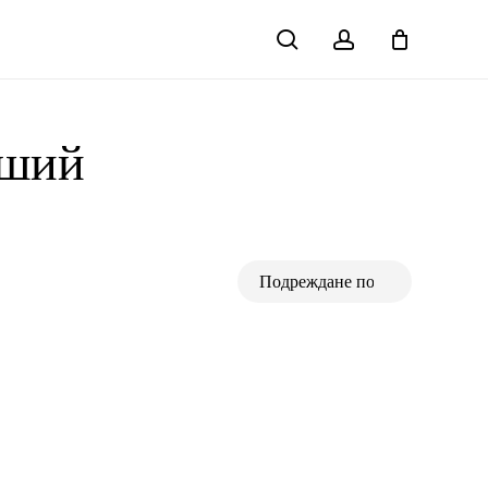
search
account
Close
Cart
 ший