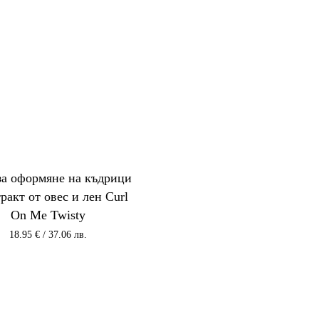
за оформяне на къдрици
тракт от овес и лен Curl
On Me Twisty
18.95
€
/ 37.06 лв.