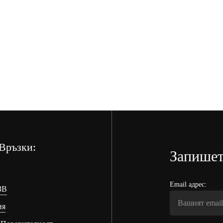
Връзки:
Запишет
Email адрес:
ЗВ
ия