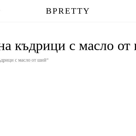
BPRETTY
г
Количка
на къдрици с масло от
ъдрици с масло от ший“