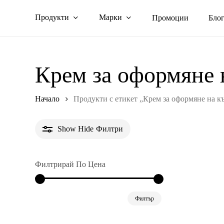
Skip
Продукти
Марки
Промоции
Бло
to
main
content
Крем за оформяне 
Начало
Продукти с етикет „Крем за оформяне на к
Show
Hide
Филтри
Филтрирай По Цена
Минимална
Максимална
Филтър
цена
цена