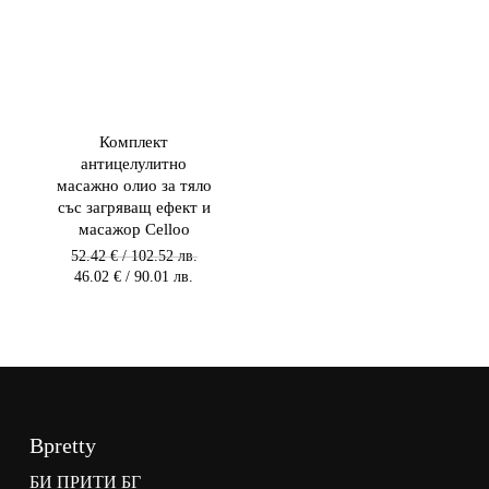
Комплект
антицелулитно
масажно олио за тяло
със загряващ ефект и
масажор Celloo
Original
52.42
€
/ 102.52 лв.
price
Текущата
46.02
€
/ 90.01 лв.
was:
цена
52.42 €
е:
/
46.02 €
102.52 лв.
/
/
90.01 лв.
102.52
/
лв..
90.00
лв..
Bpretty
БИ ПРИТИ БГ