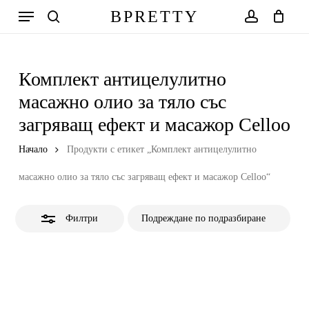
Skip
Меню
BPRETTY
to
Close
search
account
Количка
Close
Cart
main
Filters
content
Комплект антицелулитно
масажно олио за тяло със
загряващ ефект и масажор Celloo
Начало
Продукти с етикет „Комплект антицелулитно
масажно олио за тяло със загряващ ефект и масажор Celloo“
Филтри