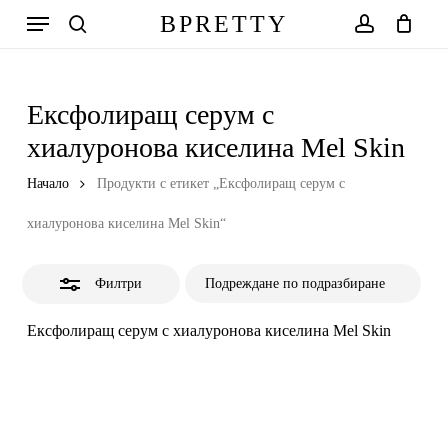
Skip
Меню
BPRETTY
to
Close
search
account
Количка
Close
Cart
main
Filters
content
Ексфолиращ серум с
хиалуронова киселина Mel Skin
Начало
Продукти с етикет „Ексфолиращ серум с
хиалуронова киселина Mel Skin“
Филтри
Ексфолиращ серум с хиалуронова киселина Mel Skin