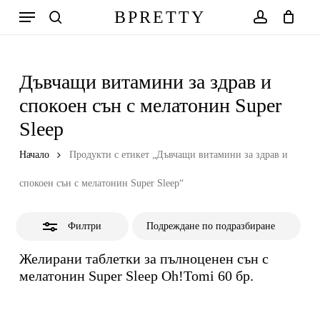
Skip
Меню
BPRETTY
to
Close
search
account
Количка
Close
Cart
main
Filters
content
Дъвчащи витамини за здрав и
спокоен сън с мелатонин Super
Sleep
Начало
Продукти с етикет „Дъвчащи витамини за здрав и
спокоен сън с мелатонин Super Sleep“
Филтри
Желирани таблетки за пълноценен сън с
мелатонин Super Sleep Oh!Tomi 60 бр.