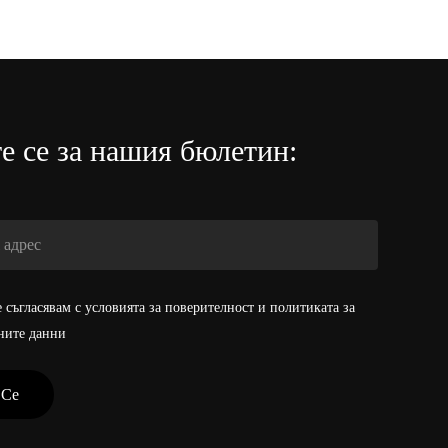
/
45.00 лв.
/
45.00
лв..
е се за нашия бюлетин:
 съгласявам с условията за поверителност и политиката за
ните данни