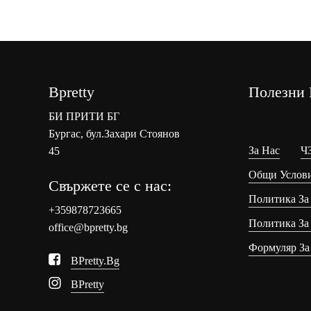
Bpretty
Полезни 
БИ ПРИТИ БГ
Бургас, бул.Захари Стоянов
За Нас
Ч
45
Общи Услов
Свържете се с нас:
Политика За
+359878723665
Политика За
office@bpretty.bg
Формуляр За
BPretty.bg
BPretty