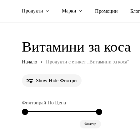
Skip
Продукти
Марки
Промоции
Бло
to
main
content
Витамини за коса
Начало
Продукти с етикет „Витамини за коса“
Show
Hide
Филтри
Филтрирай По Цена
Минимална
Максимална
Филтър
цена
цена