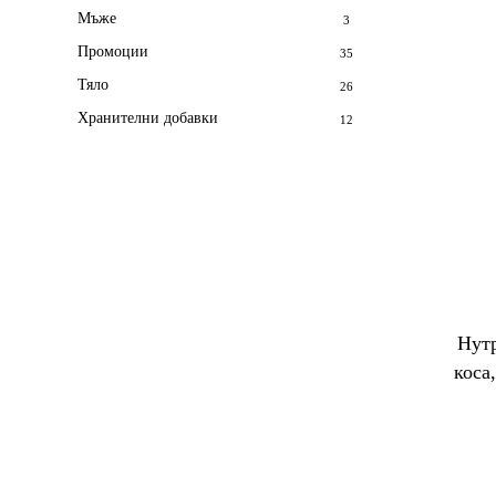
Мъже
3
Промоции
35
Тяло
26
Хранителни добавки
12
Нутр
коса