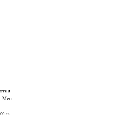
ротив
y Men
Текущата
.00 лв.
цена
е:
23.01 €