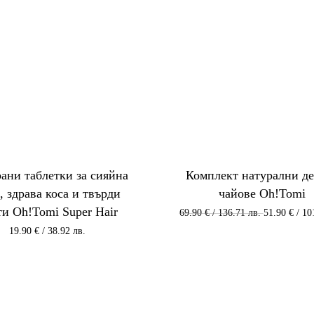
ани таблетки за сияйна
Комплект натурални де
, здрава коса и твърди
чайове Oh!Tomi
ти Oh!Tomi Super Hair
Original
69.90
€
/ 136.71 лв.
51.90
€
/ 10
price
19.90
€
/ 38.92 лв.
was:
69.90 €
/
136.71 лв.
/
136.71
лв..