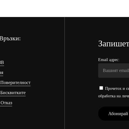
/
49.99 лв.
/
50.00
лв..
Връзки:
Запишет
Email адрес:
ЗВ
ия
 Поверителност
Прочетох и се
 Бисквитките
обработка на лич
 Отказ