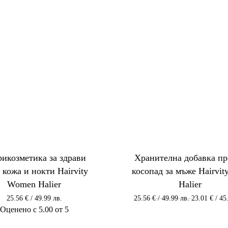
икозметика за здрави
Хранителна добавка п
, кожа и нокти Hairvity
косопад за мъже Hairvit
Women Halier
Halier
Original
25.56
€
/ 49.99 лв.
25.56
€
/ 49.99 лв.
23.01
€
/ 45
price
Оценено с
5.00
от 5
was:
25.56 €