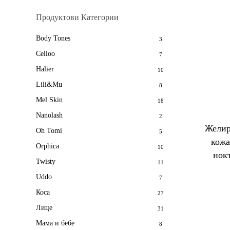
Продуктови Категории
Body Tones
3
Celloo
7
Halier
10
Lili&Mu
8
Mel Skin
18
Nanolash
2
Желир
Oh Tomi
5
кожа
Orphica
10
нок
Twisty
11
Uddo
7
Коса
27
Лице
31
Мама и бебе
8