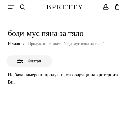
Skip
Меню
BPRETTY
to
Close
search
account
Количка
Close
Cart
main
Filters
content
боди-мус пяна за тяло
Начало
Продукти с етикет „боди-мус пяна за тяло“
Филтри
Не бяха намерени продукти, отговарящи на критериите
Ви.