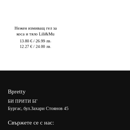
Нежен измиващ гел за
коса и тяло Lili&Mu
Original
13.80
€
/ 26.99 лв.
price
Текущата
12.27
€
/ 24.00 лв.
was:
цена
13.80 €
е:
/
12.27 €
26.99 лв.
/
/
24.00 лв.
27.00
/
лв..
24.00
лв..
Bpretty
БИ ПРИТИ БГ
Бургас, бул.Захари Стоянов 45
Свържете се с нас: