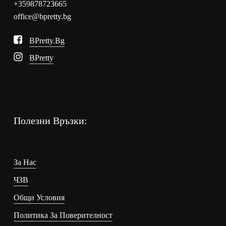
+359878723665
office@bpretty.bg
BPretty.bg
BPretty
Полезни Връзки:
За Нас
ЧЗВ
Общи Условия
Политика За Поверителност