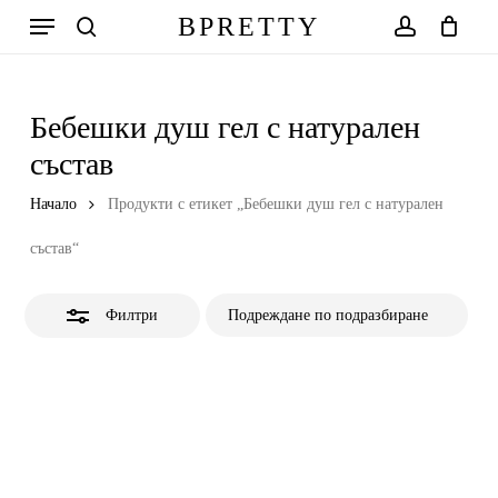
Skip
Меню
BPRETTY
to
Close
search
account
Количка
Close
Cart
main
Filters
content
Бебешки душ гел с натурален
състав
Начало
Продукти с етикет „Бебешки душ гел с натурален
състав“
Филтри