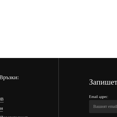
Връзки:
Запишет
Email адрес:
ЗВ
ия