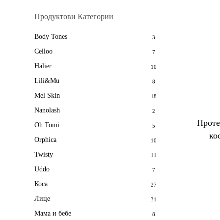
Продуктови Категории
Body Tones
3
Celloo
7
Halier
10
Lili&Mu
8
Mel Skin
18
Nanolash
2
Проте
Oh Tomi
5
ко
Orphica
10
Twisty
11
Uddo
7
Коса
27
Лице
31
Мама и бебе
8