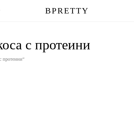
BPRETTY
г
Количка
коса с протеини
 с протеини“