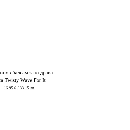
инов балсам за къдрава
са Twisty Wave For It
16.95
€
/ 33.15 лв.