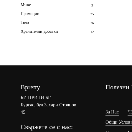
Мъже
3
Промоции
35
Тяло
26
Хранителни добавки
12
Bpretty
Полезни 
БИ ПРИТИ БГ
Бургас, бул.Захари Стоянов
За Нас
Ч
45
Общи Услов
Свържете се с нас: