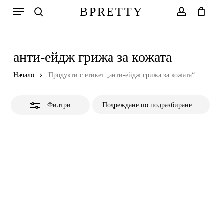
Skip
Меню
BPRETTY
to
Close
search
account
Количка
Close
Cart
main
Filters
content
анти-ейдж грижа за кожата
Начало
Продукти с етикет „анти-ейдж грижа за кожата“
Филтри