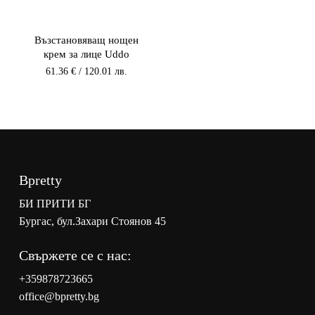
Възстановяващ нощен
крем за лице Uddo
61.36
€
/ 120.01 лв.
Bpretty
БИ ПРИТИ БГ
Бургас, бул.Захари Стоянов 45
Свържете се с нас:
+359878723665
office@bpretty.bg