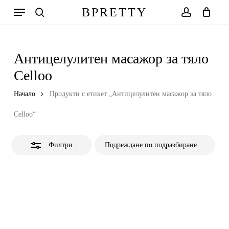
Skip
Меню
BPRETTY
to
Close
search
account
Количка
Close
Cart
main
Filters
content
Антицелулитен масажор за тяло
Celloo
Начало
Продукти с етикет „Антицелулитен масажор за тяло
Celloo“
Филтри