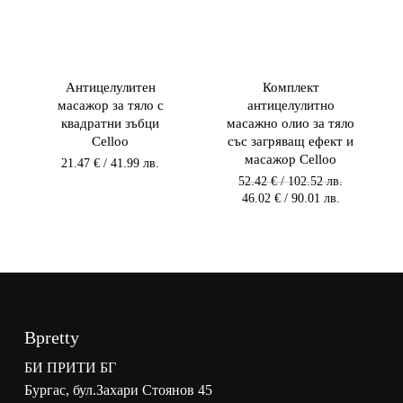
Антицелулитен
Комплект
масажор за тяло с
антицелулитно
квадратни зъбци
масажно олио за тяло
Celloo
със загряващ ефект и
масажор Celloo
21.47
€
/ 41.99 лв.
Original
52.42
€
/ 102.52 лв.
price
Текущата
46.02
€
/ 90.01 лв.
was:
цена
52.42 €
е:
/
46.02 €
102.52 лв..
/
90.01 лв..
Bpretty
БИ ПРИТИ БГ
Бургас, бул.Захари Стоянов 45