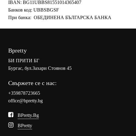
IBAN:
BG11UBBS81551014365407
Банков код:
UBBSBGSF
При банка:
ОБЕДИНЕНА БЪЛГАРСКА БАНКА
Bpretty
БИ ПРИТИ БГ
Бургас, бул.Захари Стоянов 45
Свържете се с нас:
+359878723665
office@bpretty.bg
BPretty.bg
BPretty