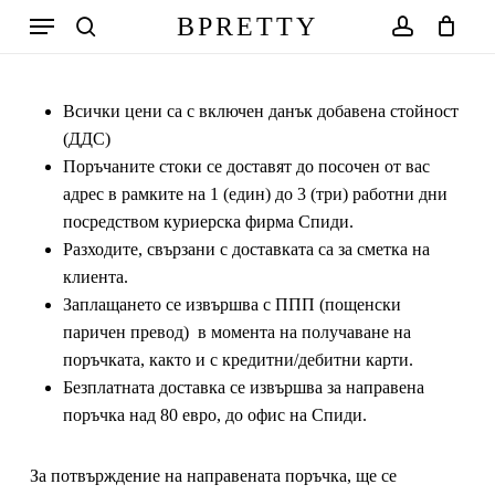
Skip
Меню
BPRETTY
to
search
account
Количка
Close
Cart
main
Search
content
Всички цени са с включен данък добавена стойност
(ДДС)
Поръчаните стоки се доставят до посочен от вас
адрес в рамките на 1 (един) до 3 (три) работни дни
посредством куриерска фирма Спиди.
Разходите, свързани с доставката са за сметка на
клиента.
Заплащането се извършва с ППП (
пощенски
паричен превод)
в момента на получаване на
поръчката, както и с кредитни/дебитни карти.
Безплатната доставка се извършва за направена
поръчка над 80 евро, до офис на Спиди.
За потвърждение на направената поръчка, ще се