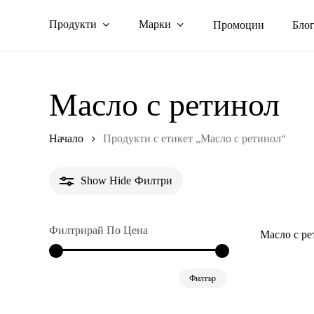
Skip
Продукти
Марки
Промоции
Бло
to
main
content
Масло с ретинол
Начало
Продукти с етикет „Масло с ретинол“
Show
Hide
Филтри
Филтрирай По Цена
Масло с ре
Минимална
Максимална
Филтър
цена
цена