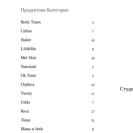
Продуктови Категории
Body Tones
3
Celloo
7
Halier
10
Lili&Mu
8
Mel Skin
18
Nanolash
2
Oh Tomi
5
Orphica
10
Студ
Twisty
11
Uddo
7
Коса
27
Лице
31
Мама и бебе
8