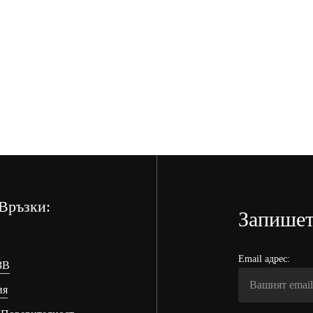
Връзки:
Запишет
Email адрес:
ЗВ
ия