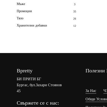
Мъже
3
Промоции
35
Тяло
26
Хранителни добавки
12
Bpretty
Полезни 
БИ ПРИТИ БГ
Бургас, бул.Захари Стоянов
За Нас
Ч
45
Общи Услов
Свържете се с нас: